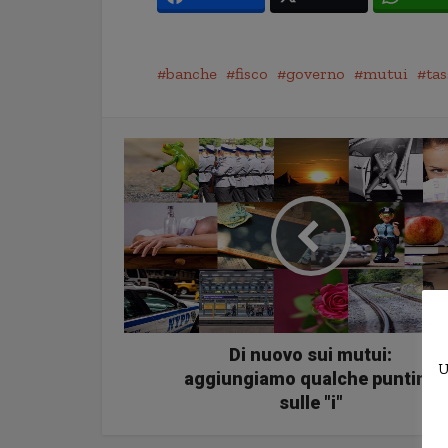
banche
fisco
governo
mutui
tas
Di nuovo sui mutui:
U
aggiungiamo qualche puntino
sulle "i"