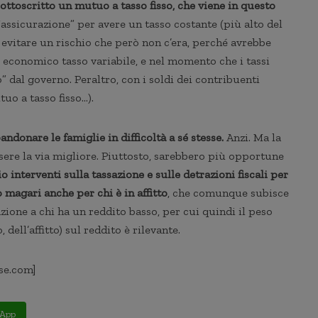
sottoscritto un mutuo a tasso fisso, che viene in questo
assicurazione” per avere un tasso costante (più alto del
r evitare un rischio che però non c’era, perché avrebbe
 economico tasso variabile, e nel momento che i tassi
” dal governo. Peraltro, con i soldi dei contribuenti
uo a tasso fisso…).
donare le famiglie in difficoltà a sé stesse.
Anzi. Ma la
ssere la via migliore. Piuttosto, sarebbero più opportune
 interventi sulla tassazione e sulle detrazioni fiscali per
o magari anche per chi è in affitto
, che comunque subisce
zione a chi ha un reddito basso, per cui quindi il peso
ell’affitto) sul reddito è rilevante.
se.com]
App