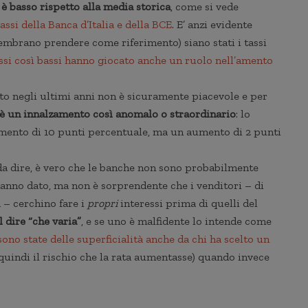
E è basso rispetto alla media storica
, come si vede
tassi della Banca d’Italia e della BCE
. E’ anzi evidente
embrano prendere come riferimento) siano stati i tassi
ssi così bassi hanno giocato anche un ruolo nell’amento
to negli ultimi anni non è sicuramente piacevole e per
è un innalzamento così anomalo o straordinario
: lo
aumento di 10 punti percentuale, ma un aumento di 2 punti
da dire, è vero che le banche non sono probabilmente
hanno dato, ma non è sorprendente che i venditori – di
 – cerchino fare i
propri
interessi prima di quelli del
l dire “che varia”
, e se uno è malfidente lo intende come
sono state delle superficialità anche da chi ha scelto un
quindi il rischio che la rata aumentasse) quando invece