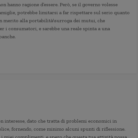
on hanno ragione d’essere. Però, se il governo volesse
miglie, potrebbe limitarsi a far rispettare sul serio quanto
in merito alla portabilità\surroga dei mutui, che
er i consumatori, e sarebbe una reale spinta a una
banche.
on interesse, dato che tratta di problemi economici in
ice, fornendo, come minimo alcuni spunti di riflessione.
o i miei complimenti, e spero che questa tua attività possa