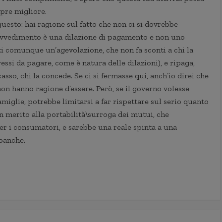
pre migliore.
questo: hai ragione sul fatto che non ci si dovrebbe
rovvedimento è una dilazione di pagamento e non uno
tti comunque un’agevolazione, che non fa sconti a chi la
ressi da pagare, come è natura delle dilazioni), e ripaga,
so, chi la concede. Se ci si fermasse qui, anch’io direi che
on hanno ragione d’essere. Però, se il governo volesse
miglie, potrebbe limitarsi a far rispettare sul serio quanto
in merito alla portabilità\surroga dei mutui, che
er i consumatori, e sarebbe una reale spinta a una
banche.