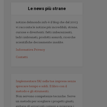
Le news più strane
notizie.delmondo.info è il blog che dal 2003
vi racconta le notizie più incredibili, strane,
curiose e divertenti: fatti imbarazzanti,
ladri imbranati, prodotti assurdi, ricerche
scientifiche decisamente insolite.
Informativa Privacy
Contatti
Implementare l'AI nella tua impresa senza
sprecare tempo e soldi. Il libro con il
metodo e gli strumenti.
Non servono competenze tecniche. Serve
un metodo per scegliere i progetti giusti,
evitare gli errori più comuni e misurare i