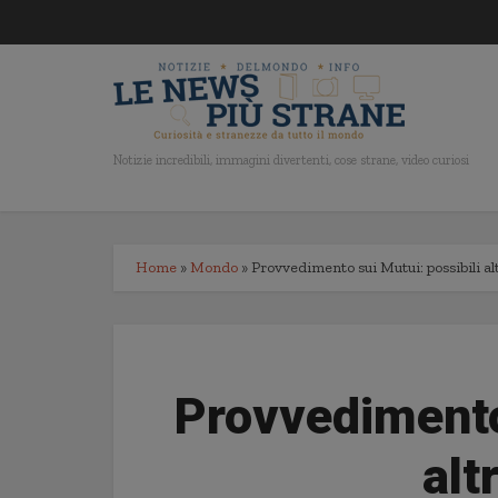
Notizie incredibili, immagini divertenti, cose strane, video curiosi
Home
»
Mondo
»
Provvedimento sui Mutui: possibili al
Provvedimento 
alt