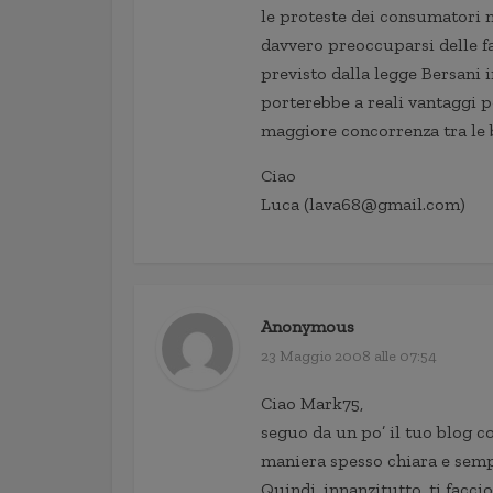
le proteste dei consumatori n
davvero preoccuparsi delle fa
previsto dalla legge Bersani 
porterebbe a reali vantaggi p
maggiore concorrenza tra le 
Ciao
Luca (lava68@gmail.com)
Anonymous
23 Maggio 2008 alle 07:54
Ciao Mark75,
seguo da un po’ il tuo blog c
maniera spesso chiara e sempl
Quindi, innanzitutto, ti facci