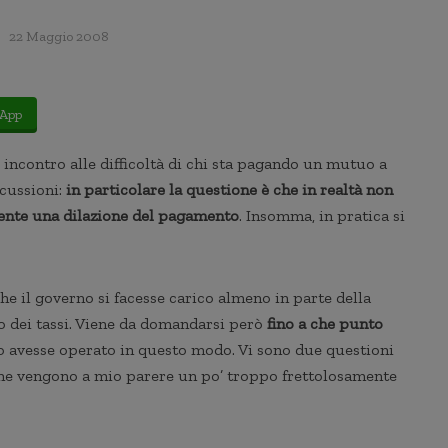
22 Maggio 2008
App
incontro alle difficoltà di chi sta pagando un mutuo a
scussioni:
in particolare la questione è che in realtà non
mente una dilazione del pagamento
. Insomma, in pratica si
he il governo si facesse carico almeno in parte della
 dei tassi. Viene da domandarsi però
fino a che punto
o avesse operato in questo modo. Vi sono due questioni
 che vengono a mio parere un po’ troppo frettolosamente