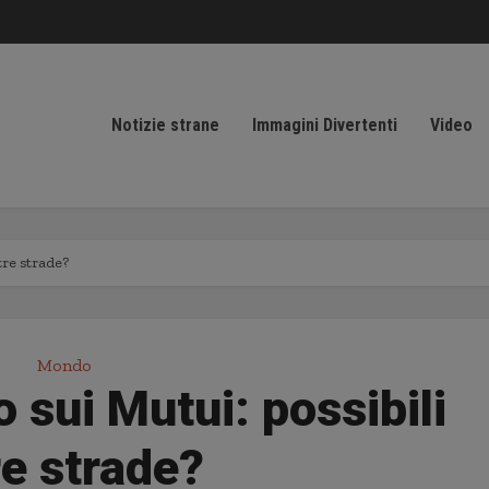
Notizie strane
Immagini Divertenti
Video
tre strade?
Mondo
sui Mutui: possibili
re strade?