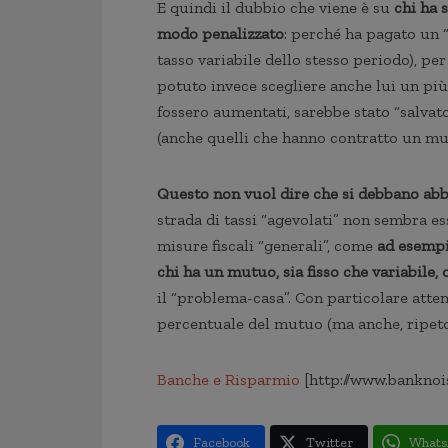
E quindi il dubbio che viene è su
chi ha 
modo penalizzato
: perché ha pagato un “
tasso variabile dello stesso periodo), pe
potuto invece scegliere anche lui un più
fossero aumentati, sarebbe stato “salvato
(anche quelli che hanno contratto un mut
Questo non vuol dire che si debbano abban
strada di tassi “agevolati” non sembra e
misure fiscali “generali”, come
ad esempio
chi ha un mutuo, sia fisso che variabile, 
il “problema-casa”. Con particolare atten
percentuale del mutuo (ma anche, ripeto, d
Banche e Risparmio
[http://www.banknoi
Facebook
Twitter
Whats