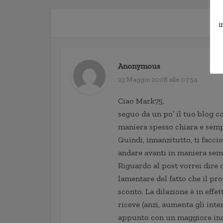
i
Anonymous
23 Maggio 2008 alle 07:54
Ciao Mark75,
seguo da un po’ il tuo blog c
maniera spesso chiara e sempl
Quindi, innanzitutto, ti facci
andare avanti in maniera sem
Riguardo al post vorrei dire 
lamentare del fatto che il p
sconto. La dilazione è in effe
riceve (anzi, aumenta gli inte
appunto con un maggiore incas