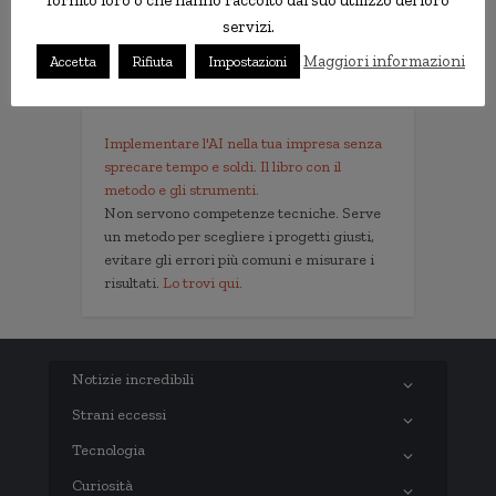
fornito loro o che hanno raccolto dal suo utilizzo dei loro
Informativa Privacy
servizi.
Contatti
Maggiori informazioni
Accetta
Rifiuta
Impostazioni
Implementare l'AI nella tua impresa senza
sprecare tempo e soldi. Il libro con il
metodo e gli strumenti.
Non servono competenze tecniche. Serve
un metodo per scegliere i progetti giusti,
evitare gli errori più comuni e misurare i
risultati.
Lo trovi qui.
Notizie incredibili
Strani eccessi
Tecnologia
Curiosità