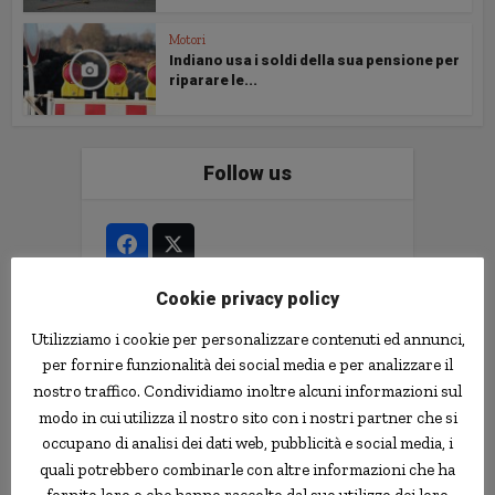
Motori
Indiano usa i soldi della sua pensione per
riparare le...
Follow us
Cookie privacy policy
Le news più strane
Utilizziamo i cookie per personalizzare contenuti ed annunci,
per fornire funzionalità dei social media e per analizzare il
notizie.delmondo.info è il blog che dal 2003
nostro traffico. Condividiamo inoltre alcuni informazioni sul
vi racconta le notizie più incredibili, strane,
modo in cui utilizza il nostro sito con i nostri partner che si
curiose e divertenti: fatti imbarazzanti,
occupano di analisi dei dati web, pubblicità e social media, i
ladri imbranati, prodotti assurdi, ricerche
quali potrebbero combinarle con altre informazioni che ha
scientifiche decisamente insolite.