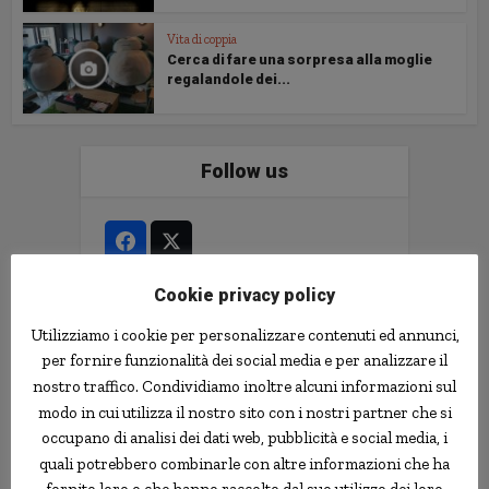
Vita di coppia
Cerca di fare una sorpresa alla moglie
regalandole dei...
Follow us
Cookie privacy policy
Le news più strane
Utilizziamo i cookie per personalizzare contenuti ed annunci,
per fornire funzionalità dei social media e per analizzare il
notizie.delmondo.info è il blog che dal 2003
nostro traffico. Condividiamo inoltre alcuni informazioni sul
vi racconta le notizie più incredibili, strane,
modo in cui utilizza il nostro sito con i nostri partner che si
curiose e divertenti: fatti imbarazzanti,
occupano di analisi dei dati web, pubblicità e social media, i
ladri imbranati, prodotti assurdi, ricerche
quali potrebbero combinarle con altre informazioni che ha
scientifiche decisamente insolite.