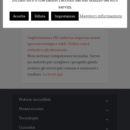
fornito loro o che hanno raccolto dal suo utilizzo dei loro
Informativa Privacy
servizi.
Contatti
Maggiori informazioni
Accetta
Rifiuta
Impostazioni
Implementare l'AI nella tua impresa senza
sprecare tempo e soldi. Il libro con il
metodo e gli strumenti.
Non servono competenze tecniche. Serve
un metodo per scegliere i progetti giusti,
evitare gli errori più comuni e misurare i
risultati.
Lo trovi qui.
Notizie incredibili
Strani eccessi
Tecnologia
Curiosità