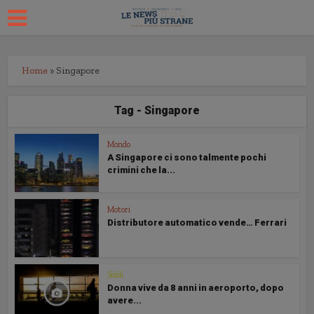
Home
»
Singapore
Tag - Singapore
Mondo
A Singapore ci sono talmente pochi
crimini che la...
Motori
Distributore automatico vende… Ferrari
Soldi
Donna vive da 8 anni in aeroporto, dopo
avere...