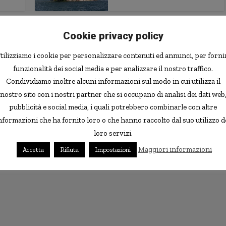
Mondo
Cookie privacy policy
ola
L’isola più densamente
eto
popolata del mondo
tilizziamo i cookie per personalizzare contenuti ed annunci, per forni
funzionalità dei social media e per analizzare il nostro traffico.
Condividiamo inoltre alcuni informazioni sul modo in cui utilizza il
Animali
nostro sito con i nostri partner che si occupano di analisi dei dati web
e in
I gatti “conquistano” un
pubblicità e social media, i quali potrebbero combinarle con altre
isola americana
nformazioni che ha fornito loro o che hanno raccolto dal suo utilizzo d
loro servizi.
Maggiori informazioni
Accetta
Rifiuta
Impostazioni