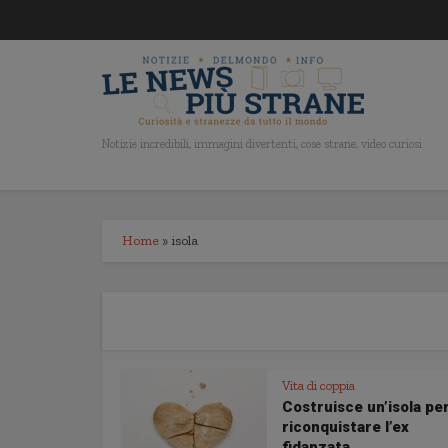
Notizie incredibili, immagini divertenti, cose strane, video curiosi
Home
»
isola
Vita di coppia
Costruisce un’isola pe
riconquistare l’ex
fidanzata…...