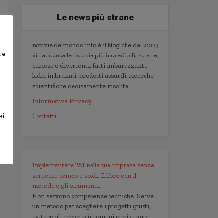
Le news più strane
notizie.delmondo.info è il blog che dal 2003
re
vi racconta le notizie più incredibili, strane,
curiose e divertenti: fatti imbarazzanti,
ladri imbranati, prodotti assurdi, ricerche
scientifiche decisamente insolite.
,
Informativa Privacy
ei
Contatti
Implementare l'AI nella tua impresa senza
sprecare tempo e soldi. Il libro con il
metodo e gli strumenti.
Non servono competenze tecniche. Serve
un metodo per scegliere i progetti giusti,
evitare gli errori più comuni e misurare i