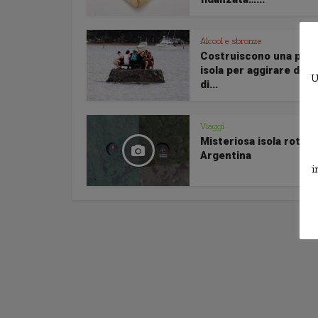
Alcool e sbronze
Costruiscono una picc
isola per aggirare divi
U
di...
Viaggi
Misteriosa isola rotant
Argentina
i