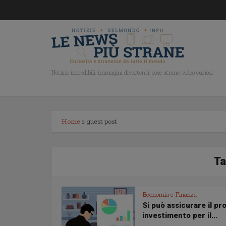
Notizie incredibili, immagini divertenti, cose strane, video curiosi
Home
»
guest post
Ta
Economia e Finanza
Si può assicurare il pr
investimento per il...