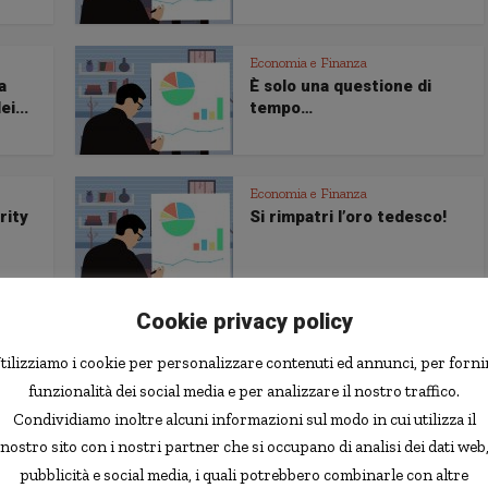
Economia e Finanza
a
È solo una questione di
i...
tempo…
Economia e Finanza
rity
Si rimpatri l’oro tedesco!
Cookie privacy policy
Economia e Finanza
no"
Cos'è il piano
tilizziamo i cookie per personalizzare contenuti ed annunci, per forni
ammortamento mutuo e
come...
funzionalità dei social media e per analizzare il nostro traffico.
Condividiamo inoltre alcuni informazioni sul modo in cui utilizza il
nostro sito con i nostri partner che si occupano di analisi dei dati web
Economia e Finanza
pubblicità e social media, i quali potrebbero combinarle con altre
arc
Mobile banking: è boom