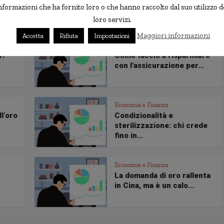
anche in italia
nformazioni che ha fornito loro o che hanno raccolto dal suo utilizzo d
loro servizi.
Maggiori informazioni
Accetta
Rifiuta
Impostazioni
Economia e Finanza
a?
Come faccio a risparmiare
con l'assicurazione per...
Economia e Finanza
ll’oro
Condizionalità e
sterilizzazione: chi crede
fino in...
Economia e Finanza
La domanda di oro rallenta
in Cina, ma è un calo...