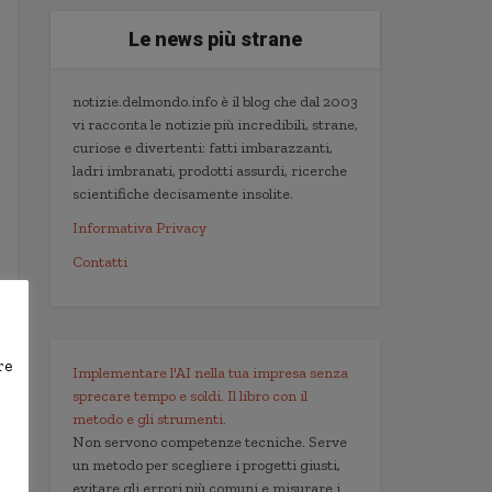
Le news più strane
notizie.delmondo.info è il blog che dal 2003
vi racconta le notizie più incredibili, strane,
curiose e divertenti: fatti imbarazzanti,
ladri imbranati, prodotti assurdi, ricerche
scientifiche decisamente insolite.
Informativa Privacy
Contatti
re
Implementare l'AI nella tua impresa senza
sprecare tempo e soldi. Il libro con il
metodo e gli strumenti.
Non servono competenze tecniche. Serve
,
un metodo per scegliere i progetti giusti,
evitare gli errori più comuni e misurare i