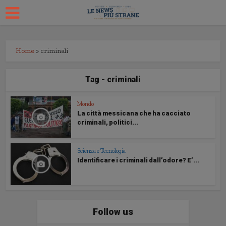
Home
»
criminali
Tag - criminali
Mondo
La città messicana che ha cacciato
criminali, politici...
Scienza e Tecnologia
Identificare i criminali dall’odore? E’...
Follow us