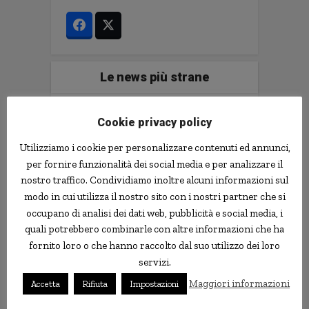
Le news più strane
notizie.delmondo.info è il blog che dal 2003
Cookie privacy policy
vi racconta le notizie più incredibili, strane,
curiose e divertenti: fatti imbarazzanti,
Utilizziamo i cookie per personalizzare contenuti ed annunci,
ladri imbranati, prodotti assurdi, ricerche
per fornire funzionalità dei social media e per analizzare il
scientifiche decisamente insolite.
nostro traffico. Condividiamo inoltre alcuni informazioni sul
Informativa Privacy
modo in cui utilizza il nostro sito con i nostri partner che si
occupano di analisi dei dati web, pubblicità e social media, i
Contatti
quali potrebbero combinarle con altre informazioni che ha
fornito loro o che hanno raccolto dal suo utilizzo dei loro
servizi.
Implementare l'AI nella tua impresa senza
Maggiori informazioni
Accetta
Rifiuta
Impostazioni
sprecare tempo e soldi. Il libro con il
metodo e gli strumenti.