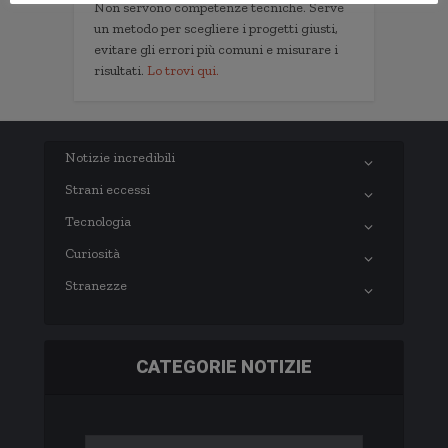
Non servono competenze tecniche. Serve
un metodo per scegliere i progetti giusti,
evitare gli errori più comuni e misurare i
risultati.
Lo trovi qui.
Notizie incredibili
Strani eccessi
Tecnologia
Curiosità
Stranezze
CATEGORIE NOTIZIE