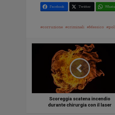
Facebook
Twitter
Whats
corruzione
criminali
Messico
pol
Scoreggia scatena incendio
durante chirurgia con il laser