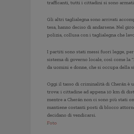
trafficanti, tutti i cittadini si sono arma
Gli altri taglialegna sono arrivati accom
tesa, hanno deciso di andarsene. Nel giro
polizia, collusa con i taglialegna che lavor
I partiti sono stati messi fuori legge, pe
sistema di governo locale, così come la
da uomini e donne, che si occupa della si
Oggi il tasso di criminalità di Cherán è u
trova: i cittadine ad appena 10 km di dis
mentre a Cherán non ci sono più stati o
mantiene costanti posti di blocco attorno 
decidano di vendicarsi.
Foto