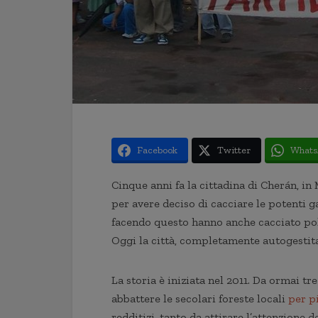
Facebook
Twitter
Whats
Cinque anni fa la cittadina di Cherán, in
per avere deciso di cacciare le potenti 
facendo questo hanno anche cacciato politi
Oggi la città, completamente autogestita
La storia è iniziata nel 2011. Da ormai tre
abbattere le secolari foreste locali
per p
redditizi, tanto da attirare l’attenzione d