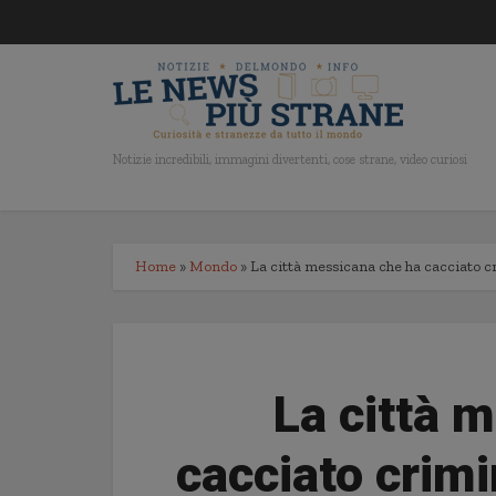
Notizie incredibili, immagini divertenti, cose strane, video curiosi
Home
»
Mondo
»
La città messicana che ha cacciato cri
La città 
cacciato crimin