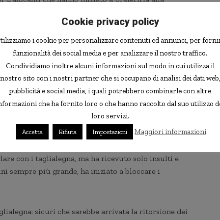
blemi legati all’illegalità della droga. Ma i metodi usati
Cookie privacy policy
tilizziamo i cookie per personalizzare contenuti ed annunci, per forni
sto aiuto alle autorità, ma non ne hanno ricevuto. Politici
funzionalità dei social media e per analizzare il nostro traffico.
 Preoccupati dal fatto che il consumo di foreste stava
Condividiamo inoltre alcuni informazioni sul modo in cui utilizza il
acqua, e con esse il villaggio stesso, gli abitanti hanno
nostro sito con i nostri partner che si occupano di analisi dei dati web
pubblicità e social media, i quali potrebbero combinarle con altre
nformazioni che ha fornito loro o che hanno raccolto dal suo utilizzo d
loro servizi.
c’è meno acqua. I nostri uomini sono allevatori: senza acqua
e ispiratrici della “rivolta”, Margarita Elvira Romero,
Maggiori informazioni
Accetta
Rifiuta
Impostazioni
are con i taglialegna, ma ha ricevuto solo insulti e
ni sempre più grande, ha iniziato a bloccare i
glialegna: sicuri che sarebbe arrivata la ritorsione dei