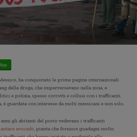
App
 Messico, ha conquistato le prime pagine internazionali
gang della droga, che imperversavano nella zona, e
ci e polizia, spesso corrotti e collusi con i trafficanti.
, è guardata con interesse da molti messicani e non solo.
 anni gli abitanti del posto vedevano i trafficanti
iantare avocado
, pianta che fornisce guadagni molto
ei trafficanti che hanno iniziato a preferirla alla