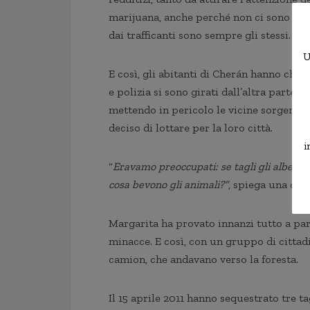
marijuana, anche perché non ci sono i pro
dai trafficanti sono sempre gli stessi.
U
E così, gli abitanti di Cherán hanno chie
e polizia si sono girati dall’altra parte.
mettendo in pericolo le vicine sorgenti d’
deciso di lottare per la loro città.
i
“
Eravamo preoccupati: se tagli gli alberi, 
cosa bevono gli animali?”
, spiega una dell
Margarita ha provato innanzi tutto a parl
minacce. E così, con un gruppo di cittadi
camion, che andavano verso la foresta.
Il 15 aprile 2011 hanno sequestrato tre ta