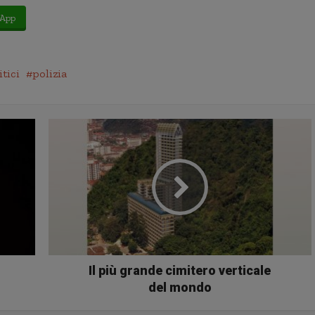
App
itici
polizia
Il più grande cimitero verticale
del mondo