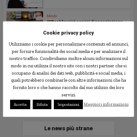
Mondo
IWBank fornirà servizi di negoziazione
per Cedacri
Cookie privacy policy
Utilizziamo i cookie per personalizzare contenuti ed annunci,
Mondo
per fornire funzionalità dei social media e per analizzare il
IWBank si affida a Mondial Assistance
per l’offerta di...
nostro traffico. Condividiamo inoltre alcuni informazioni sul
modo in cui utilizza il nostro sito con i nostri partner che si
occupano di analisi dei dati web, pubblicità e social media, i
quali potrebbero combinarle con altre informazioni che ha
Follow us
fornito loro o che hanno raccolto dal suo utilizzo dei loro
servizi.
Maggiori informazioni
Accetta
Rifiuta
Impostazioni
Le news più strane