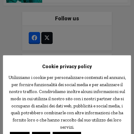
Follow us
Le news più strane
Cookie privacy policy
notizie.delmondo.info è il blog che dal 2003
Utilizziamo i cookie per personalizzare contenuti ed annunci,
vi racconta le notizie più incredibili, strane,
per fornire funzionalità dei social media e per analizzare il
curiose e divertenti: fatti imbarazzanti,
nostro traffico. Condividiamo inoltre alcuni informazioni sul
ladri imbranati, prodotti assurdi, ricerche
modo in cui utilizza il nostro sito con i nostri partner che si
scientifiche decisamente insolite.
occupano di analisi dei dati web, pubblicità e social media, i
Informativa Privacy
quali potrebbero combinarle con altre informazioni che ha
fornito loro o che hanno raccolto dal suo utilizzo dei loro
Contatti
servizi.