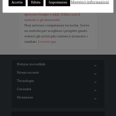
Maggiori informazioni
Accetta
Rifiuta
Impostazioni
Implementare l'AI nella tua impresa senza
sprecare tempo e soldi. Il libro con il
metodo e gli strumenti.
Non servono competenze tecniche. Serve
un metodo per scegliere i progetti giusti,
evitare gli errori più comuni e misurare i
risultati.
Lo trovi qui.
Notizie incredibili
Strani eccessi
Tecnologia
Curiosità
Stranezze