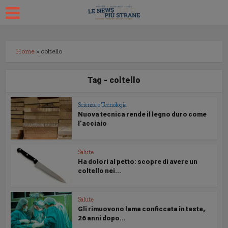
Home
»
coltello
Tag - coltello
Scienza e Tecnologia
Nuova tecnica rende il legno duro come
l’acciaio
Salute
Ha dolori al petto: scopre di avere un
coltello nei...
Salute
Gli rimuovono lama conficcata in testa,
26 anni dopo...