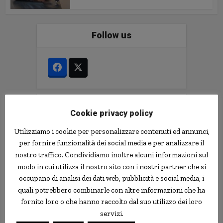
Follow us
Le news più strane
Cookie privacy policy
Utilizziamo i cookie per personalizzare contenuti ed annunci,
notizie.delmondo.info è il blog che dal 2003
vi racconta le notizie più incredibili, strane,
per fornire funzionalità dei social media e per analizzare il
curiose e divertenti: fatti imbarazzanti,
nostro traffico. Condividiamo inoltre alcuni informazioni sul
ladri imbranati, prodotti assurdi, ricerche
modo in cui utilizza il nostro sito con i nostri partner che si
scientifiche decisamente insolite.
occupano di analisi dei dati web, pubblicità e social media, i
Informativa Privacy
quali potrebbero combinarle con altre informazioni che ha
fornito loro o che hanno raccolto dal suo utilizzo dei loro
Contatti
servizi.