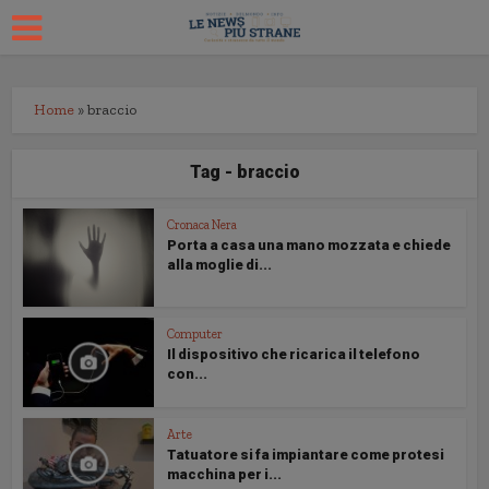
Home
»
braccio
Tag - braccio
Cronaca Nera
Porta a casa una mano mozzata e chiede
alla moglie di...
Computer
Il dispositivo che ricarica il telefono
con...
Arte
Tatuatore si fa impiantare come protesi
macchina per i...