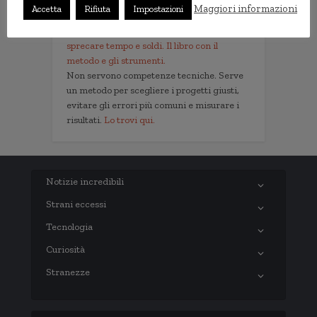
Maggiori informazioni
Accetta
Rifiuta
Impostazioni
Implementare l'AI nella tua impresa senza
sprecare tempo e soldi. Il libro con il
metodo e gli strumenti.
Non servono competenze tecniche. Serve
un metodo per scegliere i progetti giusti,
evitare gli errori più comuni e misurare i
risultati.
Lo trovi qui.
Notizie incredibili
Strani eccessi
Tecnologia
Curiosità
Stranezze