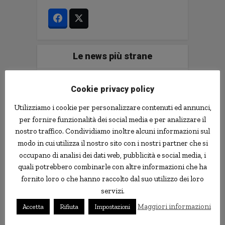
Le news più strane
notizie.delmondo.info è il blog che dal 2003
Cookie privacy policy
vi racconta le notizie più incredibili, strane,
curiose e divertenti: fatti imbarazzanti,
Utilizziamo i cookie per personalizzare contenuti ed annunci,
ladri imbranati, prodotti assurdi, ricerche
per fornire funzionalità dei social media e per analizzare il
scientifiche decisamente insolite.
nostro traffico. Condividiamo inoltre alcuni informazioni sul
Informativa Privacy
modo in cui utilizza il nostro sito con i nostri partner che si
occupano di analisi dei dati web, pubblicità e social media, i
Contatti
quali potrebbero combinarle con altre informazioni che ha
fornito loro o che hanno raccolto dal suo utilizzo dei loro
servizi.
Implementare l'AI nella tua impresa senza
Maggiori informazioni
Accetta
Rifiuta
Impostazioni
sprecare tempo e soldi. Il libro con il
metodo e gli strumenti.