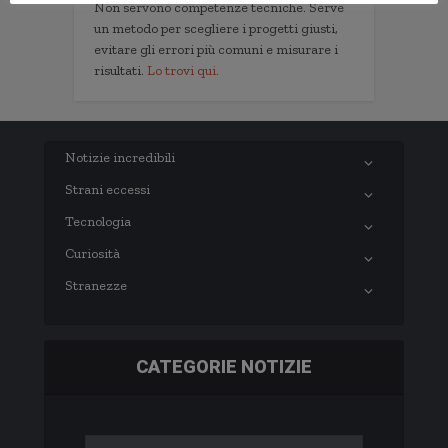
Non servono competenze tecniche. Serve
un metodo per scegliere i progetti giusti,
evitare gli errori più comuni e misurare i
risultati.
Lo trovi qui.
Notizie incredibili
Strani eccessi
Tecnologia
Curiosità
Stranezze
CATEGORIE NOTIZIE