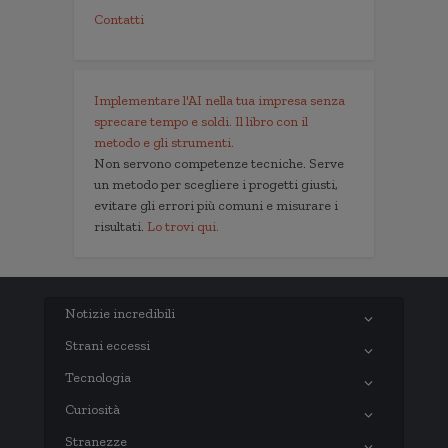
Contatti
Implementare l'AI nella tua impresa senza
sprecare tempo e soldi. Il libro con il
metodo e gli strumenti.
Non servono competenze tecniche. Serve
un metodo per scegliere i progetti giusti,
evitare gli errori più comuni e misurare i
risultati.
Lo trovi qui.
Notizie incredibili
Strani eccessi
Tecnologia
Curiosità
Stranezze