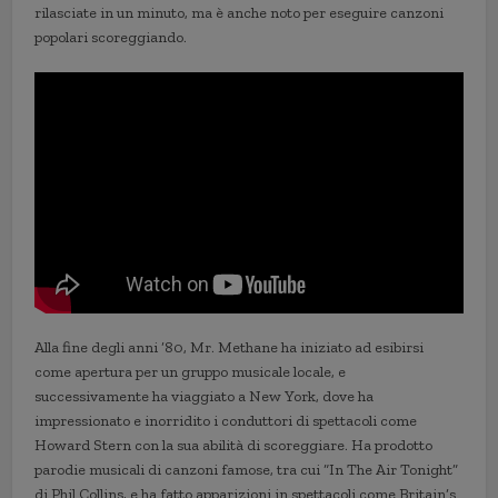
rilasciate in un minuto, ma è anche noto per eseguire canzoni
popolari scoreggiando.
Alla fine degli anni ’80, Mr. Methane ha iniziato ad esibirsi
come apertura per un gruppo musicale locale, e
successivamente ha viaggiato a New York, dove ha
impressionato e inorridito i conduttori di spettacoli come
Howard Stern con la sua abilità di scoreggiare. Ha prodotto
parodie musicali di canzoni famose, tra cui “In The Air Tonight”
di Phil Collins, e ha fatto apparizioni in spettacoli come Britain’s