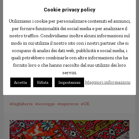
Cookie privacy policy
Utilizziamo i cookie per personalizzare contenuti ed annunci,
per fornire funzionalità dei social media e per analizzare il
nostro traffico. Condividiamo inoltre alcuni informazioni sul
Nel 2018, Mr. Methane ha contattato il Guinness dei primati e
modo in cui utilizza il nostro sito con i nostri partner che si
ha chiesto di riconoscere il suo tentativo di rilasciare il maggior
numero di scoregge in un minuto. Ha puntato a 50, ma si dice
occupano di analisi dei dati web, pubblicità e social media, i
che sia riuscito a fare ben 86 scoregge. Questo non era il suo
quali potrebbero combinarle con altre informazioni che ha
primo tentativo di far entrare il suo nome nel libro dei record
fornito loro o che hanno raccolto dal suo utilizzo dei loro
più famoso del mondo. Li aveva contattati anche nel 1990, ma
servizi.
allora il suo talento non era qualcosa che Guinness voleva fosse
Maggiori informazioni
Accetta
Rifiuta
Impostazioni
associato al suo marchio.
Inghilterra
scoregge
supereroe
UK