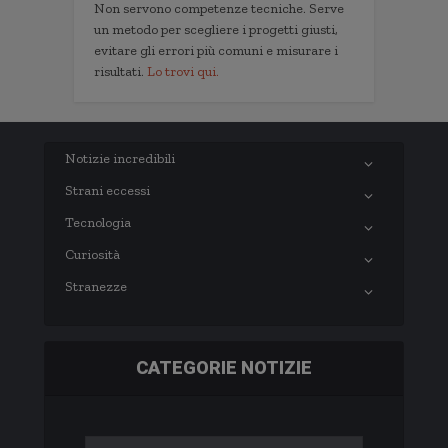
Non servono competenze tecniche. Serve
un metodo per scegliere i progetti giusti,
evitare gli errori più comuni e misurare i
risultati.
Lo trovi qui.
Notizie incredibili
Strani eccessi
Tecnologia
Curiosità
Stranezze
CATEGORIE NOTIZIE