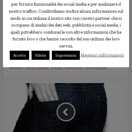
per fornire funzionalità dei social media e per analizzare il
che ha spinto a una perquisizione extra approfondita che ha
nostro traffico. Condividiamo inoltre alcuni informazioni sul
rivelato le calzature high-tech.
modo in cui utilizza il nostro sito con i nostri partner che si
“
Le pantofole avevano una sim card e i candidati avevano una
occupano di analisi dei dati web, pubblicità e social media, i
piccola cimice bluetooth impiantata nelle orecchie. In un caso,
quali potrebbero combinarle con altre informazioni che ha
abbiamo dovuto richiedere l’intervento di un medico per
fornito loro o che hanno raccolto dal suo utilizzo dei loro
trovare la cimice perché era impiantata così profondamente
“,
servizi.
ha detto un ufficiale di polizia a The National.
Maggiori informazioni
Accetta
Rifiuta
Impostazioni
esame
imbrogliare
india
infradito
tecnologia