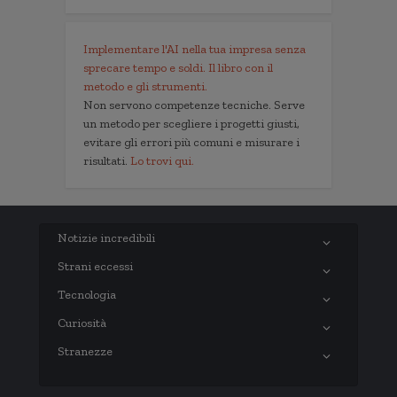
Implementare l'AI nella tua impresa senza
sprecare tempo e soldi. Il libro con il
metodo e gli strumenti.
Non servono competenze tecniche. Serve
un metodo per scegliere i progetti giusti,
evitare gli errori più comuni e misurare i
risultati.
Lo trovi qui.
Notizie incredibili
Strani eccessi
Tecnologia
Curiosità
Stranezze