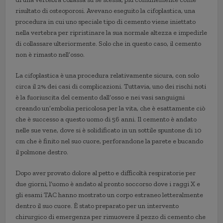
risultato di osteoporosi. Avevano eseguito la cifoplastica, una
procedura in cui uno speciale tipo di cemento viene iniettato
nella vertebra per ripristinare la sua normale altezza e impedirle
di collassare ulteriormente. Solo che in questo caso, il cemento
non è rimasto nell’osso.
La cifoplastica è una procedura relativamente sicura, con solo
circa il 2% dei casi di complicazioni. Tuttavia, uno dei rischi noti
è la fuoriuscita del cemento dall’osso e nei vasi sanguigni
creando un’embolia pericolosa per la vita, che è esattamente ciò
che è successo a questo uomo di 56 anni. Il cemento è andato
nelle sue vene, dove si è solidificato in un sottile spuntone di 10
cm che è finito nel suo cuore, perforandone la parete e bucando
il polmone destro.
Dopo aver provato dolore al petto e difficoltà respiratorie per
due giorni, l’uomo è andato al pronto soccorso dove i raggi X e
gli esami TAC hanno mostrato un corpo estraneo letteralmente
dentro il suo cuore. È stato preparato per un intervento
chirurgico di emergenza per rimuovere il pezzo di cemento che