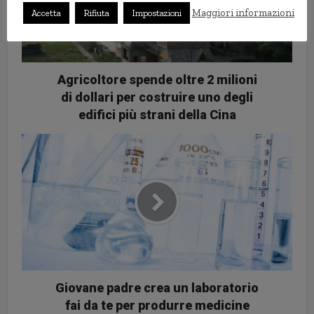
Maggiori informazioni
Accetta
Rifiuta
Impostazioni
Agricoltore spende oltre 2 milioni
di dollari per costruire uno degli
edifici più strani della Cina
Giovane padre crea un laboratorio
fai da te per produrre medicine