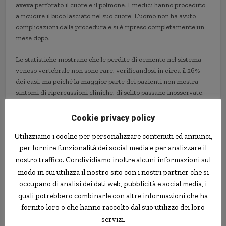
aveva perforato il cuore e il polmone. I medici hanno proceduto
a ricucire il buco lasciato nel suo cuore. L’uomo non ha avuto
complicazioni dalla procedura e si è ripreso completamente un
mese dopo.
Le statistiche mostrano che le perdite di cemento nel sistema
venoso vertebrale non sono rare, verificandosi in circa il 26%
dei casi, ma poiché la maggior parte dei pazienti non mostra
sintomi di ripercussioni cliniche, di solito passano inosservate.
Tuttavia, pezzi di materiale indurito che finiscono nel cuore o
nei polmoni sono molto rari.
Cookie privacy policy
Utilizziamo i cookie per personalizzare contenuti ed annunci,
complicazioni
curore
medicina
USA
per fornire funzionalità dei social media e per analizzare il
nostro traffico. Condividiamo inoltre alcuni informazioni sul
modo in cui utilizza il nostro sito con i nostri partner che si
occupano di analisi dei dati web, pubblicità e social media, i
quali potrebbero combinarle con altre informazioni che ha
fornito loro o che hanno raccolto dal suo utilizzo dei loro
servizi.