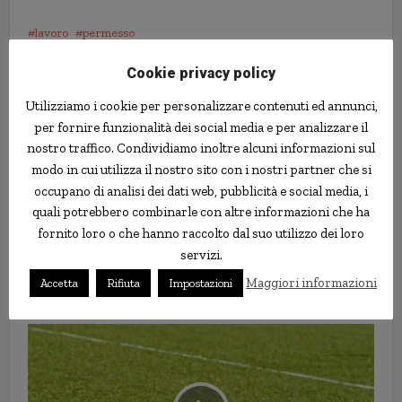
lavoro
permesso
Cookie privacy policy
Utilizziamo i cookie per personalizzare contenuti ed annunci,
per fornire funzionalità dei social media e per analizzare il
nostro traffico. Condividiamo inoltre alcuni informazioni sul
modo in cui utilizza il nostro sito con i nostri partner che si
occupano di analisi dei dati web, pubblicità e social media, i
quali potrebbero combinarle con altre informazioni che ha
fornito loro o che hanno raccolto dal suo utilizzo dei loro
servizi.
Donna ha una collezione di 1.760
Maggiori informazioni
Accetta
Rifiuta
Impostazioni
decorazioni natalizie