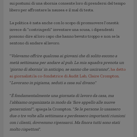
sui postumi di una sbornia consente loro di prendersi del tempo
libero per affrontare la nausea e il mal di testa.
La politica è nata anche con lo scopo di promuovere l’onestà:
invece di “costringerli” inventare una scusa, i dipendenti
possono dire al loro capo che hanno bevuto troppo e non se la
sentono di andare al lavoro.
“
Volevamo offrire qualcosa ai giovani che di solito escono a
metà settimana per andare al pub. La mia squadra prenota un
‘giorno di sbornia’ in anticipo, se sanno che usciranno
“,
ha detto
ai giornalisti la co-fondatrice di Audit Lab, Claire Crompton
.
“
Lavorano in pigiama, seduti a casa sul divano
.”
“
È fondamentalmente una giornata di lavoro da casa, ma
l’abbiamo organizzata in modo da ‘fare appello alle nuove
generazioni
‘”, spiega la Crompton. “
Se le persone lo usassero
due o tre volte alla settimana e perdessero importanti riunioni
con i clienti, dovremmo ripensarci. Ma finora tutti sono stati
molto rispettosi
“.