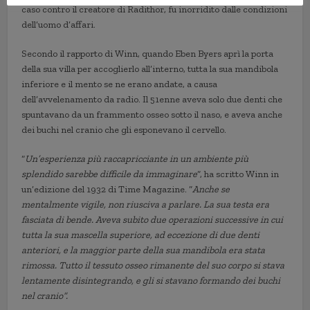
caso contro il creatore di Radithor, fu inorridito dalle condizioni
dell’uomo d’affari.
Secondo il rapporto di Winn, quando Eben Byers aprì la porta
della sua villa per accoglierlo all’interno, tutta la sua mandibola
inferiore e il mento se ne erano andate, a causa
dell’avvelenamento da radio. Il 51enne aveva solo due denti che
spuntavano da un frammento osseo sotto il naso, e aveva anche
dei buchi nel cranio che gli esponevano il cervello.
“
Un’esperienza più raccapricciante in un ambiente più
splendido sarebbe difficile da immaginare
“, ha scritto Winn in
un’edizione del 1932 di Time Magazine. “
Anche se
mentalmente vigile, non riusciva a parlare. La sua testa era
fasciata di bende. Aveva subito due operazioni successive in cui
tutta la sua mascella superiore, ad eccezione di due denti
anteriori, e la maggior parte della sua mandibola era stata
rimossa. Tutto il tessuto osseo rimanente del suo corpo si stava
lentamente disintegrando, e gli si stavano formando dei buchi
nel cranio”.