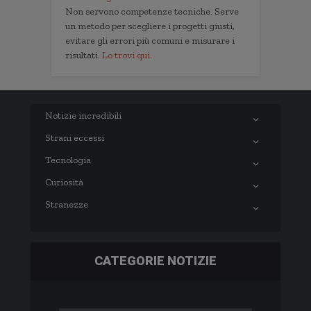
Non servono competenze tecniche. Serve
un metodo per scegliere i progetti giusti,
evitare gli errori più comuni e misurare i
risultati.
Lo trovi qui.
Notizie incredibili
Strani eccessi
Tecnologia
Curiosità
Stranezze
CATEGORIE NOTIZIE