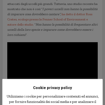
attaccati dagli uccelli più grandi. Tuttavia, uno studio recente ha
mostrato che non è così “
I poveri uccelli non hanno la possibilità
di imparare cosa dovrebbero cantare”,
ha detto il dottor Ross
Crates, ecologo presso la Fenner School of Environment e
autore dello studio
. “
Non hanno la possibilità di frequentare altri
uccelli della loro specie e imparare come dovrebbero essere i
loro richiami
“.
Cookie privacy policy
Utilizziamo i cookie per personalizzare contenuti ed annunci,
Questi uccelli infatti imparano le loro canzoni da membri adulti
per fornire funzionalità dei social media e per analizzare il