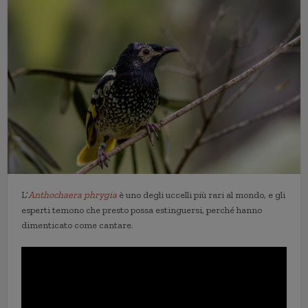
L’
Anthochaera phrygia
è uno degli uccelli più rari al mondo, e gli
esperti temono che presto possa estinguersi, perché hanno
dimenticato come cantare.