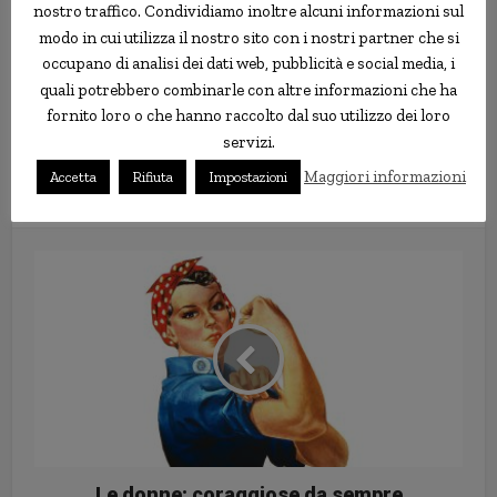
della loro specie, proprio come i bambini umani imparano a
nostro traffico. Condividiamo inoltre alcuni informazioni sul
parlare, ma poiché sono così “rarefatti” in natura, molti maschi
modo in cui utilizza il nostro sito con i nostri partner che si
non riescono ad ascoltare le canzoni “giuste”, quindi iniziano ad
occupano di analisi dei dati web, pubblicità e social media, i
adottare il melodie di altre specie di uccelli, ma queste canzoni
quali potrebbero combinarle con altre informazioni che ha
non attirano le femmine della loro specie, quindi le loro
fornito loro o che hanno raccolto dal suo utilizzo dei loro
possibilità di riprodursi diminuiscono.
servizi.
Maggiori informazioni
Accetta
Rifiuta
Impostazioni
canto
estinzione
natura
uccello
Le donne: coraggiose da sempre