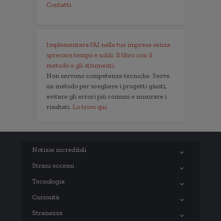
Contatti
Implementare l'AI nella tua impresa senza
sprecare tempo e soldi. Il libro con il
metodo e gli strumenti.
Non servono competenze tecniche. Serve
un metodo per scegliere i progetti giusti,
evitare gli errori più comuni e misurare i
risultati.
Lo trovi qui.
Notizie incredibili
Strani eccessi
Tecnologia
Curiosità
Stranezze