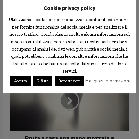
Cookie privacy policy
Utilizziamo i cookie per personalizzare contenuti ed annunci,
per fornire funzionalità dei social media e per analizzare il
nostro traffico. Condividiamo inoltre alcuni informazioni sul
modo in cui utilizza il nostro sito con i nostri partner che si
occupano di analisi dei dati web, pubblicità e social media, i
Cerotti alla pancetta per aiutare a
quali potrebbero combinarle con altre informazioni che ha
diventare vegani?
fornito loro o che hanno raccolto dal suo utilizzo dei loro
servizi.
Maggiori informazioni
Accetta
Rifiuta
Impostazioni
Porta a casa una mano mozzata e