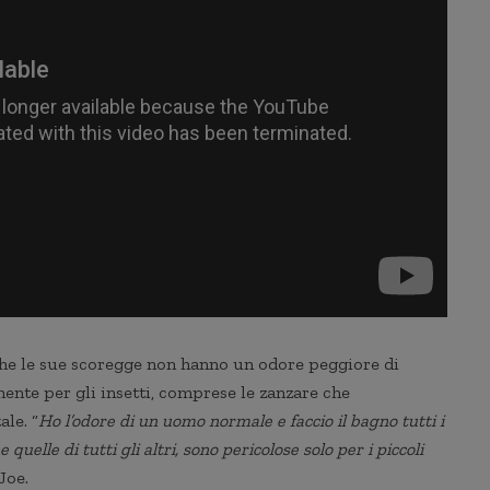
he le sue scoregge non hanno un odore peggiore di
nte per gli insetti, comprese le zanzare che
ale. “
Ho l’odore di un uomo normale e faccio il bagno tutti i
uelle di tutti gli altri, sono pericolose solo per i piccoli
 Joe.