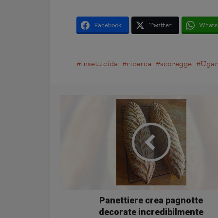
Facebook
Twitter
Whats
insetticida
ricerca
scoregge
Uga
Panettiere crea pagnotte
decorate incredibilmente