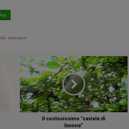
App
nda
zanzare
Il costosissimo “caviale di
limone”