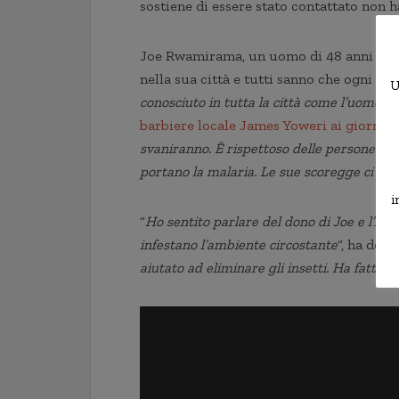
sostiene di essere stato contattato non 
Joe Rwamirama, un uomo di 48 anni di Ka
nella sua città e tutti sanno che ogni vol
U
conosciuto in tutta la città come l’uomo c
barbiere locale James Yoweri ai giornali
svaniranno. È rispettoso delle persone ch
portano la malaria. Le sue scoregge ci lib
i
“
Ho sentito parlare del dono di Joe e l’ho
infestano l’ambiente circostante
“, ha dett
aiutato ad eliminare gli insetti. Ha fatto 