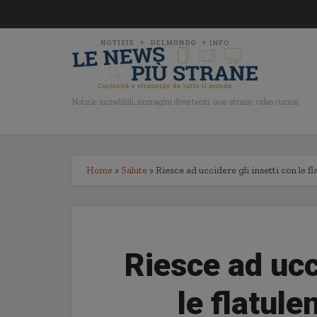
Notizie incredibili, immagini divertenti, cose strane, video curiosi
Home
»
Salute
»
Riesce ad uccidere gli insetti con le fl
Riesce ad ucc
le flatule