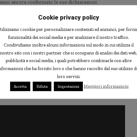
hanno ancora confermato le sue dichiarazioni.
Cookie privacy policy
mpala, in Uganda, è diventato una sorta di celebrità
ta che è c’è lui, le zanzare svaniscono magicamente. “
È
tilizziamo i cookie per personalizzare contenuti ed annunci, per forni
he può uccidere le zanzare con le sue scoregge
“,
ha detto il
funzionalità dei social media e per analizzare il nostro traffico.
sti
. “
Quando Joe è in giro, sappiamo tutti che le zanzare
Condividiamo inoltre alcuni informazioni sul modo in cui utilizza il
e lo circondano e scoreggia solo quando ci sono zanzare che
nostro sito con i nostri partner che si occupano di analisi dei dati web
erano da questa malattia
“.
pubblicità e social media, i quali potrebbero combinarle con altre
nformazioni che ha fornito loro o che hanno raccolto dal suo utilizzo d
 chiamato per aiutarmi a spazzare via le zanzare che
loro servizi.
o un concittadino. “
Rilascia delicatamente il suo gas e ha
Maggiori informazioni
Accetta
Rifiuta
Impostazioni
le sue cose e loro muoiono
“.