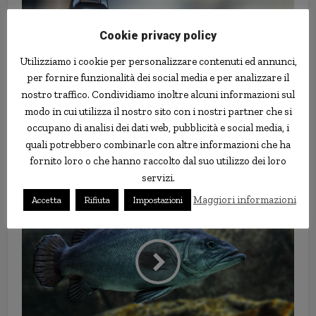
Cookie privacy policy
Utilizziamo i cookie per personalizzare contenuti ed annunci,
per fornire funzionalità dei social media e per analizzare il
nostro traffico. Condividiamo inoltre alcuni informazioni sul
modo in cui utilizza il nostro sito con i nostri partner che si
occupano di analisi dei dati web, pubblicità e social media, i
Misterioso Batman pattuglia le
quali potrebbero combinarle con altre informazioni che ha
strade del Messico per fare
fornito loro o che hanno raccolto dal suo utilizzo dei loro
rispettare la quarantena
servizi.
Maggiori informazioni
Accetta
Rifiuta
Impostazioni