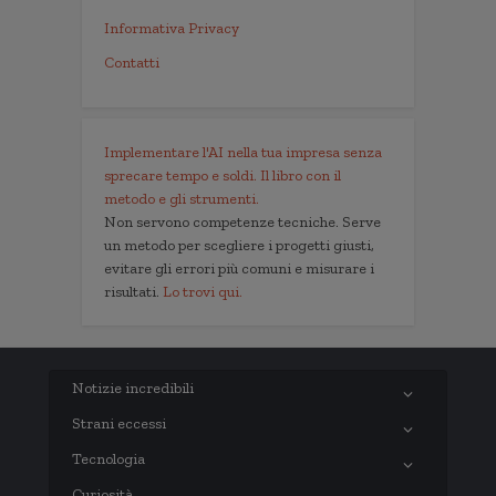
Informativa Privacy
Contatti
Implementare l'AI nella tua impresa senza
sprecare tempo e soldi. Il libro con il
metodo e gli strumenti.
Non servono competenze tecniche. Serve
un metodo per scegliere i progetti giusti,
evitare gli errori più comuni e misurare i
risultati.
Lo trovi qui.
Notizie incredibili
Strani eccessi
Tecnologia
Curiosità