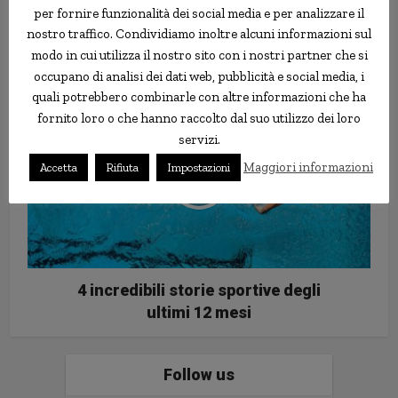
per fornire funzionalità dei social media e per analizzare il
nostro traffico. Condividiamo inoltre alcuni informazioni sul
Bronson, il gatto da 15Kg che ha
modo in cui utilizza il nostro sito con i nostri partner che si
conquistato Instagram
occupano di analisi dei dati web, pubblicità e social media, i
quali potrebbero combinarle con altre informazioni che ha
fornito loro o che hanno raccolto dal suo utilizzo dei loro
servizi.
Maggiori informazioni
Accetta
Rifiuta
Impostazioni
4 incredibili storie sportive degli
ultimi 12 mesi
Follow us