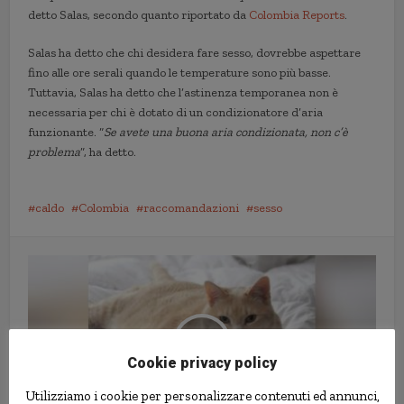
detto Salas, secondo quanto riportato da
Colombia Reports
.
Salas ha detto che chi desidera fare sesso, dovrebbe aspettare
fino alle ore serali quando le temperature sono più basse.
Tuttavia, Salas ha detto che l’astinenza temporanea non è
necessaria per chi è dotato di un condizionatore d’aria
funzionante. “
Se
avete
una buona aria condizionata, non c’è
problema
”, ha detto.
caldo
Colombia
raccomandazioni
sesso
Cookie privacy policy
Utilizziamo i cookie per personalizzare contenuti ed annunci,