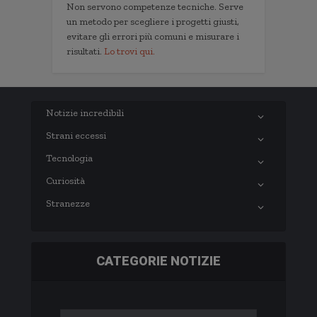
Non servono competenze tecniche. Serve
un metodo per scegliere i progetti giusti,
evitare gli errori più comuni e misurare i
risultati.
Lo trovi qui.
Notizie incredibili
Strani eccessi
Tecnologia
Curiosità
Stranezze
CATEGORIE NOTIZIE