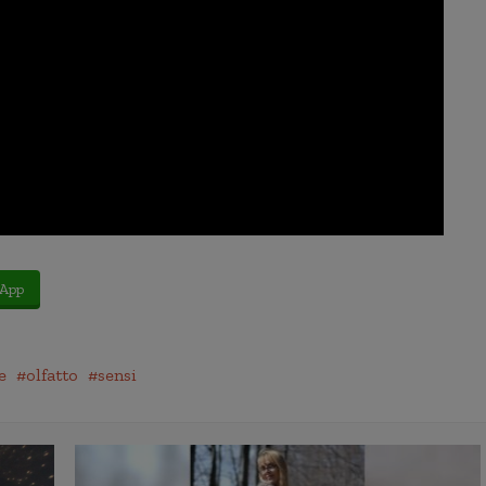
App
e
olfatto
sensi