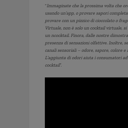
“
Immaginate che la prossima volta che ord
usando un’app, o provare sapori completa
provare con un pizzico di cioccolato o frag
Virtuale, non è solo un cocktail virtuale, 
un ncocktail. Finora, dalle nostre dimostr
presenza di sensazioni olfattive. Inoltre, 
canali sensoriali – odore, sapore, colore e 
L’aggiunta di odori aiuta i consumatori a
cocktail
”.