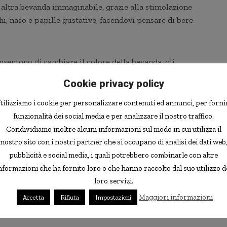
i altra bevanda immaginabile, grazie alla stimolazione
i, naso e papille gustative, facendovi pensare di bere
onsentono di cambiare il colore della bevanda, gli
imolano la lingua in modo che senta il liquido come
Cookie privacy policy
ad aria equipaggiate con cartucce aromatiche, che si
tilizziamo i cookie per personalizzare contenuti ed annunci, per forni
funzionalità dei social media e per analizzare il nostro traffico.
Condividiamo inoltre alcuni informazioni sul modo in cui utilizza il
da
Nimesha Ranasinghe
, ricercatore presso la National
nostro sito con i nostri partner che si occupano di analisi dei dati web
entemente presentato alla Conferenza multimediale di
pubblicità e social media, i quali potrebbero combinarle con altre
Mountain View, in California. Ranasinghe, specializzato
nformazioni che ha fornito loro o che hanno raccolto dal suo utilizzo d
 aveva precedentemente creato una “limonata digitale”
loro servizi.
unta di stimoli al mix ha aperto un’intera gamma di
 aggiungere anche un componente di realtà virtuale,
Maggiori informazioni
Accetta
Rifiuta
Impostazioni
 cocktail virtuali in location virtuali.