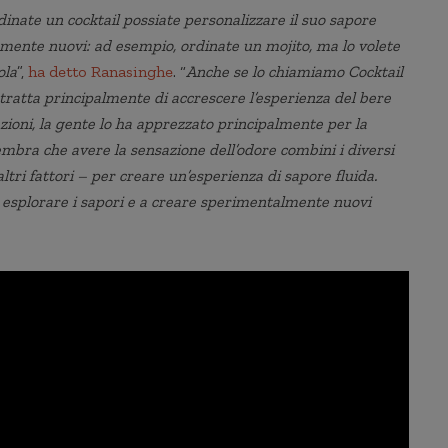
inate un cocktail possiate personalizzare il suo sapore
mente nuovi: ad esempio, ordinate un mojito, ma lo volete
ola
”,
ha detto Ranasinghe
. “
Anche se lo chiamiamo Cocktail
si tratta principalmente di accrescere l’esperienza del bere
azioni, la gente lo ha apprezzato principalmente per la
sembra che avere la sensazione dell’odore combini i diversi
altri fattori – per creare un’esperienza di sapore fluida.
d esplorare i sapori e a creare sperimentalmente nuovi