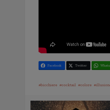
Facebook
Twitter
Whats
bicchiere
cocktail
colore
illusion