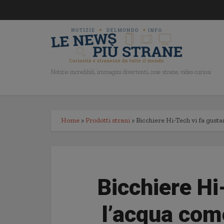
Notizie incredibili, immagini divertenti, cose strane, video curiosi
Home
»
Prodotti strani
»
Bicchiere Hi-Tech vi fa gusta
Bicchiere Hi
l’acqua come