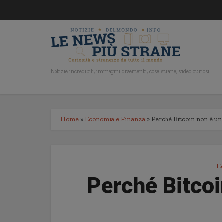
Notizie incredibili, immagini divertenti, cose strane, video curiosi
Home
»
Economia e Finanza
»
Perché Bitcoin non è u
E
Perché Bitco