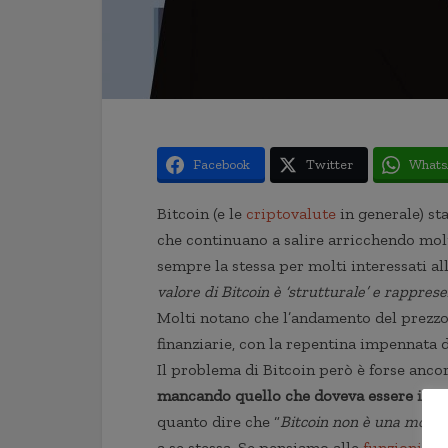
Facebook
Twitter
Whats
Bitcoin (e le
criptovalute
in generale) s
che continuano a salire arricchendo mol
sempre la stessa per molti interessati al
valore di Bitcoin è ‘strutturale’ e rapprese
Molti notano che l’andamento del prezzo 
finanziarie, con la repentina impennata de
Il problema di Bitcoin però è forse anco
mancando quello che doveva essere il suo
quanto dire che “
Bitcoin non è una mone
a se stessa. Se pensiamo alle
funzioni de