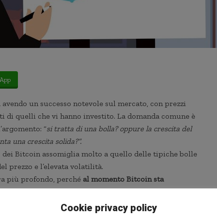
App
ta avendo un successo notevole sul mercato, con prezzi
ti di quelli che vi hanno investito. La domanda comune è
l’argomento: “
si tratta di una bolla? oppure la crescita del
nta una crescita solida?”.
dei Bitcoin assomiglia molto a quello delle tipiche bolle
l prezzo e l’elevata volatilità.
ra più profondo, perché
al momento Bitcoin sta
 obiettivo principale, quello di essere una moneta.
Per
ta
” sia una provocazione, è una neppure una battuta fine
Cookie privacy policy
lla moneta
, e pensiamo ai Bitcoin, vediamo che qualche