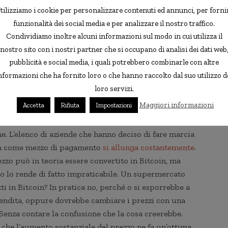
tilizziamo i cookie per personalizzare contenuti ed annunci, per forni
funzionalità dei social media e per analizzare il nostro traffico.
Condividiamo inoltre alcuni informazioni sul modo in cui utilizza il
to come moneta di scambio per l’acquisto di prodotti o
nostro sito con i nostri partner che si occupano di analisi dei dati web
ortemente scoraggiato il suo utilizzo in questo senso. Chi
pubblicità e social media, i quali potrebbero combinarle con altre
sposto ad usarli per comprare qualcosa, preferendo invece
nformazioni che ha fornito loro o che hanno raccolto dal suo utilizzo d
ome quella del giovane che ha comprato una pizza
loro servizi.
, che oggi varrebbero milioni di dollari, non incentivano
Maggiori informazioni
Accetta
Rifiuta
Impostazioni
 la volatilità estrema dei Bitcoin
scoraggia molte aziende
endita dei prodotti
, dato che espone a grossi rischi,
ne. L’elenco di aziende che hanno deciso di fare marcia
coin come mezzo di pagamento
si allunga costantemente
.
zzo può in teoria essere convertito in Bitcoin, ma
imo lo rende di fatto impraticabile. Un supermercato
i in Bitcoin? In pratica no, perché o si esporrebbe a
 vendita, oppure dovrebbe cambiare i prezzi con una
 Senza contare la confusione che la cosa creerebbe.
che l’aumento sostanziale del prezzo ne fa un’ottima