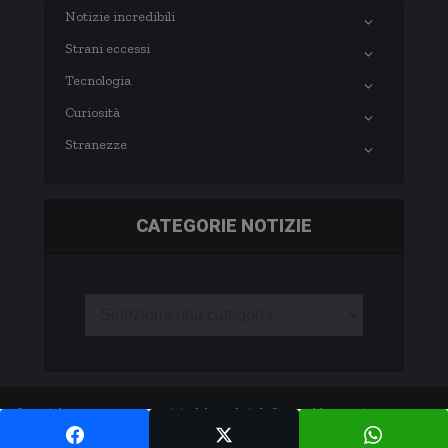
Notizie incredibili
Strani eccessi
Tecnologia
Curiosità
Stranezze
CATEGORIE NOTIZIE
Copyright © 2003-2020 notizie.delmondo.info Questo blog non è una testata
giornalistica né una pubblicazione periodica. -
Privacy Policy