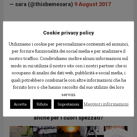
— sara (@thisbemesara)
9 August 2017
armi
polemiche
USA
Walmart
Cookie privacy policy
Utilizziamo i cookie per personalizzare contenuti ed annunci,
per fornire funzionalità dei social media e per analizzare il
nostro traffico. Condividiamo inoltre alcuni informazioni sul
modo in cui utilizza il nostro sito con i nostri partner che si
occupano di analisi dei dati web, pubblicità e social media, i
quali potrebbero combinarle con altre informazioni che ha
fornito loro o che hanno raccolto dal suo utilizzo dei loro
servizi.
Maggiori informazioni
Accetta
Rifiuta
Impostazioni
Le cure placebo funzionano
anche per i cuori spezzati?