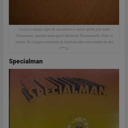
Cono lo stesso tipo di carattere e colori delle più note
Panasonic, queste sono però batterie PenesamiG. Dato il
nome, fin troppo scontata la battuta che sono batterie del
c***o…
Specialman