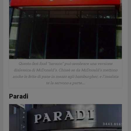
Questo fast food “tarocco” può sembrare una versione
dislessica di McDonald’s. Chissè se da McDnoald’s mettono
anche le fette di pane in mezzo agli hamburgher, e l’insalata
te la servono a parte….
Paradi