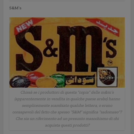
S&M’s
Chissà se i produttori di questa “copia” delle m&m’s
(apparentemente in vendita in qualche paese arabo) hanno
semplicemente scambiato qualche lettera, o erano
consapevoli del fatto che spesso “S&M” significa “sadomaso”?
Che sia un riferimento ad un presunto masochismo di chi
acquista questi prodotti?