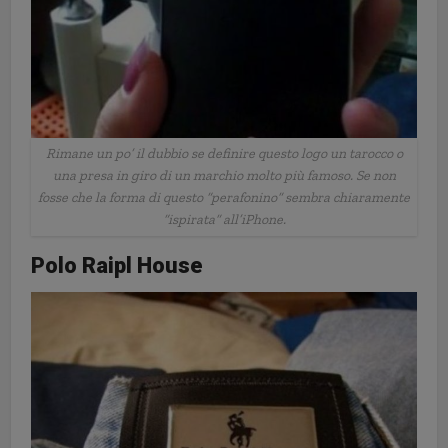
Rimane un po’ il dubbio se definire questo logo un tarocco o
una presa in giro di un marchio molto più famoso. Se non
fosse che la forma di questo “perafonino” sembra chiaramente
“ispirata” all’iPhone.
Polo Raipl House