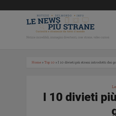
Notizie incredibili, immagini divertenti, cose strane, video curiosi
Home
»
Top 10
»
I 10 divieti più strani introdotti dai 
Le
I 10 divieti pi