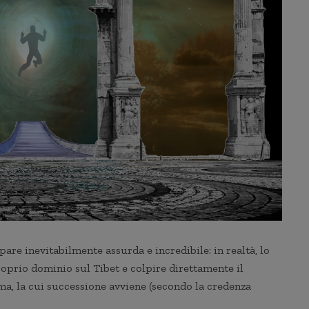
are inevitabilmente assurda e incredibile: in realtà, lo
roprio dominio sul Tibet e colpire direttamente il
ama, la cui successione avviene (secondo la credenza