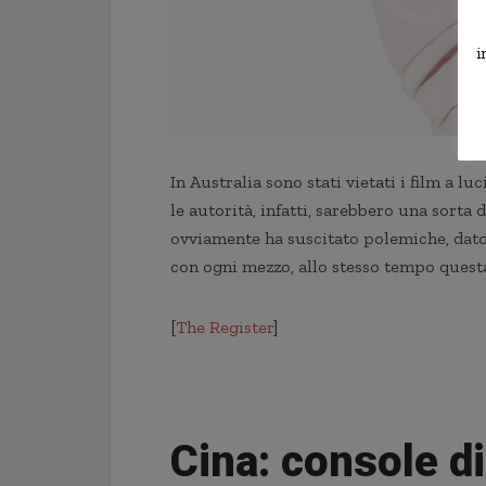
i
In Australia sono stati vietati i film a 
le autorità, infatti, sarebbero una sorta 
ovviamente ha suscitato polemiche, dato
con ogni mezzo, allo stesso tempo questa
[
The Register
]
Cina: console d