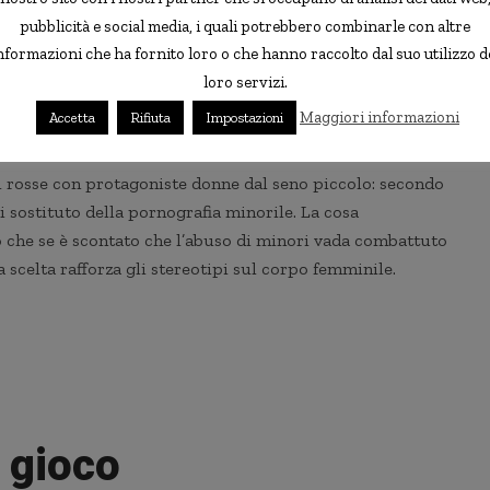
pubblicità e social media, i quali potrebbero combinarle con altre
nformazioni che ha fornito loro o che hanno raccolto dal suo utilizzo d
loro servizi.
Maggiori informazioni
Accetta
Rifiuta
Impostazioni
luci rosse con protagoniste donne dal seno piccolo: secondo
di sostituto della pornografia minorile. La cosa
 che se è scontato che l’abuso di minori vada combattuto
 scelta rafforza gli stereotipi sul corpo femminile.
i gioco