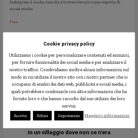
Instagram è anche riuscita a trovare lavoro come esperta di
social media.
Foto
anonimato
Instagram
Polonia
successo
volto
Cookie privacy policy
Utilizziamo i cookie per personalizzare contenuti ed annunci,
per fornire funzionalità dei social media e per analizzare il
nostro traffico. Condividiamo inoltre alcuni informazioni sul
modo in cui utilizza il nostro sito con i nostri partner che si
occupano di analisi dei dati web, pubblicità e social media, i
quali potrebbero combinarle con altre informazioni che ha
fornito loro o che hanno raccolto dal suo utilizzo dei loro
servizi.
Maggiori informazioni
Accetta
Rifiuta
Impostazioni
Uomo costruisce chiesa di neve,
in un villaggio dove non ce n’era