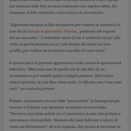
ma nessuna delle foto mostra realmente che aspetto abbia. AL
massimo, le foto mostrano i suoi amici e le sue amiche.
“
Aspettano sempre la foto successiva per vedere se mostrerò la
mia faccia”
spiega ai giornalisti Natalia
, , parlando del segreto
del suo successo. “
L’interesse verso di me è cresciuto un po’ alla
volta: la gente passava un po’ più tempo del solito sul mio
profilo, per vedere se trovavano una foto di come sono”
.
A quanto pare le persone apprezzano molto anche la spontaneità
delle foto: “
Non sono una di quelle che fa 250 foto di un
tramezzino e poi sceglie quale è meglio postare. Non voglio
essere ipocrita: se una foto viene male, la rifaccio, ma è una cosa
rara”
, racconta la giovane.
Natalia, nonostante sia una delle “personalità” di Instagram più
famose in Polonia non desidera diventare riconoscibile:
“
Percorro una linea sottile tra il raccontare la mia vita privata e
non essere riconoscibile. Nessuno dei miei follower è sicuro di
come sia fisicamente”
, dice la ragazza, che grazie al successo su