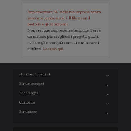
Implementare l'AI nella tua impresa senza
sprecare tempo e soldi. Il libro con il
metodo e gli strumenti.
Non servono competenze tecniche. Serve
un metodo per scegliere i progetti giusti,
evitare gli errori più comuni e misurare i
risultati.
Lo trovi qui.
Notizie incredibili
Strani eccessi
Tecnologia
Curiosità
Stranezze