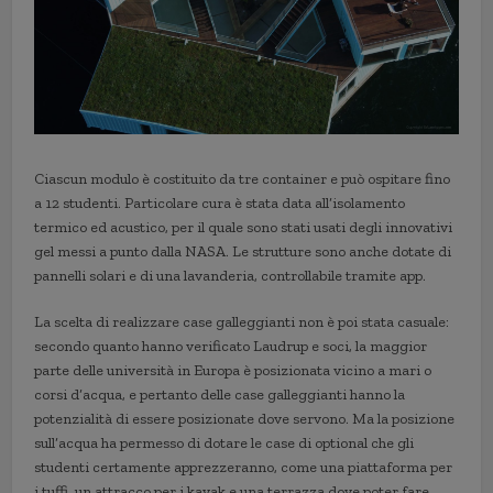
Ciascun modulo è costituito da tre container e può ospitare fino
a 12 studenti. Particolare cura è stata data all’isolamento
termico ed acustico, per il quale sono stati usati degli innovativi
gel messi a punto dalla NASA. Le strutture sono anche dotate di
pannelli solari e di una lavanderia, controllabile tramite app.
La scelta di realizzare case galleggianti non è poi stata casuale:
secondo quanto hanno verificato Laudrup e soci, la maggior
parte delle università in Europa è posizionata vicino a mari o
corsi d’acqua, e pertanto delle case galleggianti hanno la
potenzialità di essere posizionate dove servono. Ma la posizione
sull’acqua ha permesso di dotare le case di optional che gli
studenti certamente apprezzeranno, come una piattaforma per
i tuffi, un attracco per i kayak e una terrazza dove poter fare