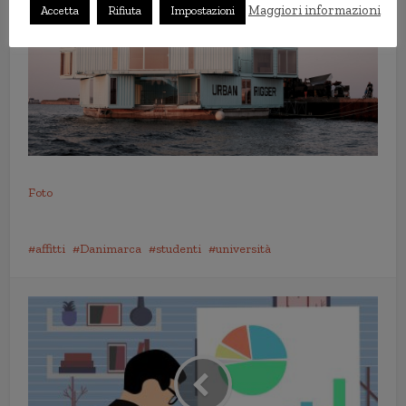
Maggiori informazioni
Accetta
Rifiuta
Impostazioni
Foto
affitti
Danimarca
studenti
università