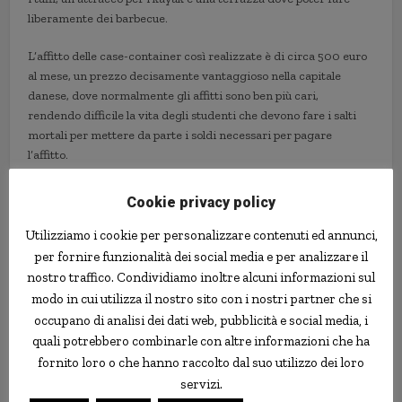
liberamente dei barbecue.
L’affitto delle case-container così realizzate è di circa 500 euro
al mese, un prezzo decisamente vantaggioso nella capitale
danese, dove normalmente gli affitti sono ben più cari,
rendendo difficile la vita degli studenti che devono fare i salti
mortali per mettere da parte i soldi necessari per pagare
l’affitto.
Cookie privacy policy
Utilizziamo i cookie per personalizzare contenuti ed annunci,
per fornire funzionalità dei social media e per analizzare il
nostro traffico. Condividiamo inoltre alcuni informazioni sul
modo in cui utilizza il nostro sito con i nostri partner che si
occupano di analisi dei dati web, pubblicità e social media, i
quali potrebbero combinarle con altre informazioni che ha
fornito loro o che hanno raccolto dal suo utilizzo dei loro
servizi.