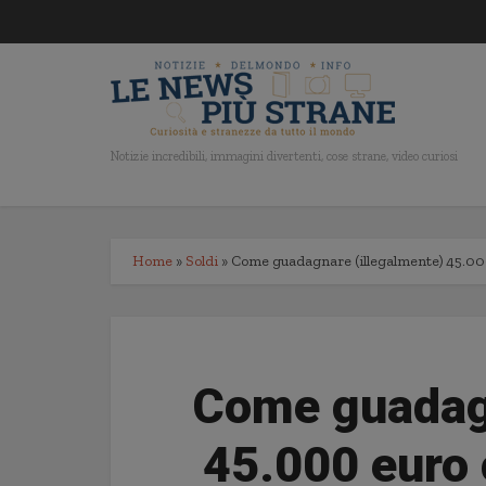
Notizie incredibili, immagini divertenti, cose strane, video curiosi
Home
»
Soldi
»
Come guadagnare (illegalmente) 45.000 
Come guadagn
45.000 euro c