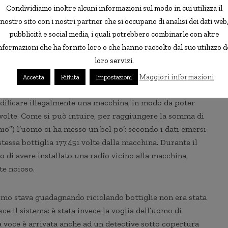
o però una singola bottiglia di plastica.
Condividiamo inoltre alcuni informazioni sul modo in cui utilizza il
nostro sito con i nostri partner che si occupano di analisi dei dati web
ivamente semplice: ci sono in tutto il paese delle apposite
pubblicità e social media, i quali potrebbero combinarle con altre
re una o più bottiglie, e ricevono in cambio una ricevuta
nformazioni che ha fornito loro o che hanno raccolto dal suo utilizzo d
loro servizi.
a. Una cifra sostanzialmente simbolica, ma che aiuta ad
astica.
Maggiori informazioni
Accetta
Rifiuta
Impostazioni
dificare illegalmente una macchina, in modo da poter
ù volte. Come si può intuire, per raggiungere la somma di
io”) l’uomo ci ha messo un bel po’: secondo i dati emersi
tessa bottiglia 177.451 volte dalla macchina. Durante il
 di avere installato una radio vicino alla macchina,
e noioso.
o stava guadagnando riciclando bottiglie non era stata
e il sistema: è stata invece la voglia dell’uomo di
la voce è arrivata anche ad un detective sotto copertura