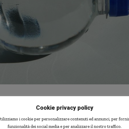
App
Cookie privacy policy
 stato condannato a dieci mesi di reclusione
per aver
tilizziamo i cookie per personalizzare contenuti ed annunci, per forni
elle bottiglie, in modo da ottenere quasi 45.000 di
funzionalità dei social media e per analizzare il nostro traffico.