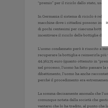
“premio” per il riciclo dallo stato, usand
In Germania il sistema di riciclo è relat
macchine dove i cittadini possono inseri
i
di pochi centesimi per ciascuna bottigli
incentivare il riciclo delle bottiglie di pl
L’uomo condannato però è riuscito a mo
recuperare la bottiglia e reinserirla pi
44.362,75 euro (quanto ottenuto in “prem
nel processo, l’uomo ha fatto passare la s
dibattimento, l’uomo ha anche raccontato
perché il procedimento era estremament
La somma decisamente anomala che l’uom
comunque notata dalla società che gestisc
vantarsi che lo ha tradito, al punto che 