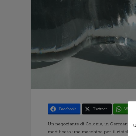
Facebook
Twitter
Whats
Un negoziante di Colonia, in Germania,
è
U
modificato una macchina per il riciclo d