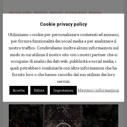
acqua santa
marito
morte
resuscitare
russia
Cookie privacy policy
Utilizziamo i cookie per personalizzare contenuti ed annunci,
per fornire funzionalità dei social media e per analizzare il
nostro traffico. Condividiamo inoltre alcuni informazioni sul
modo in cui utilizza il nostro sito con i nostri partner che si
occupano di analisi dei dati web, pubblicità e social media, i
quali potrebbero combinarle con altre informazioni che ha
fornito loro o che hanno raccolto dal suo utilizzo dei loro
servizi.
92enne ha 107 mogli: “me l’ha
Maggiori informazioni
Accetta
Rifiuta
Impostazioni
detto Dio”