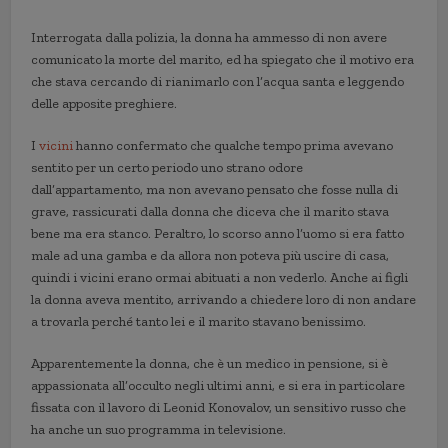
Interrogata dalla polizia, la donna ha ammesso di non avere
comunicato la morte del marito, ed ha spiegato che il motivo era
che stava cercando di rianimarlo con l’acqua santa e leggendo
delle apposite preghiere.
I
vicini
hanno confermato che qualche tempo prima avevano
sentito per un certo periodo uno strano odore
dall’appartamento, ma non avevano pensato che fosse nulla di
grave, rassicurati dalla donna che diceva che il marito stava
bene ma era stanco. Peraltro, lo scorso anno l’uomo si era fatto
male ad una gamba e da allora non poteva più uscire di casa,
quindi i vicini erano ormai abituati a non vederlo. Anche ai figli
la donna aveva mentito, arrivando a chiedere loro di non andare
a trovarla perché tanto lei e il marito stavano benissimo.
Apparentemente la donna, che è un medico in pensione, si è
appassionata all’occulto negli ultimi anni, e si era in particolare
fissata con il lavoro di Leonid Konovalov, un sensitivo russo che
ha anche un suo programma in televisione.