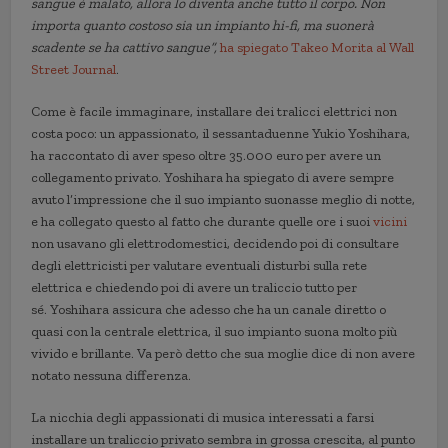
sangue è malato, allora lo diventa anche tutto il corpo. Non
importa quanto costoso sia un impianto hi-fi, ma suonerà
scadente se ha cattivo sangue”,
ha spiegato Takeo Morita al Wall
Street Journal
.
Come è facile immaginare, installare dei tralicci elettrici non
costa poco: un appassionato, il sessantaduenne Yukio Yoshihara,
ha raccontato di aver speso oltre 35.000 euro per avere un
collegamento privato. Yoshihara ha spiegato di avere sempre
avuto l’impressione che il suo impianto suonasse meglio di notte,
e ha collegato questo al fatto che durante quelle ore i suoi
vicini
non usavano gli elettrodomestici, decidendo poi di consultare
degli elettricisti per valutare eventuali disturbi sulla rete
elettrica e chiedendo poi di avere un traliccio tutto per
sé. Yoshihara assicura che adesso che ha un canale diretto o
quasi con la centrale elettrica, il suo impianto suona molto più
vivido e brillante. Va però detto che sua moglie dice di non avere
notato nessuna differenza.
La nicchia degli appassionati di musica interessati a farsi
installare un traliccio privato sembra in grossa crescita, al punto