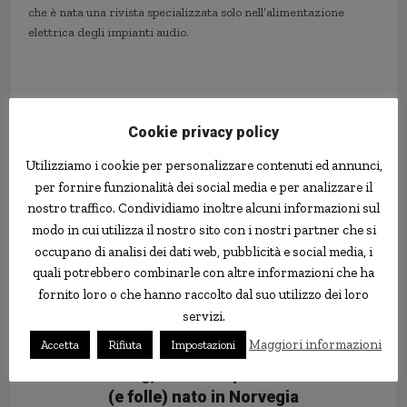
che è nata una rivista specializzata solo nell’alimentazione
elettrica degli impianti audio.
audiofili
giappone
hi-fi
hobby
Cookie privacy policy
Utilizziamo i cookie per personalizzare contenuti ed annunci,
per fornire funzionalità dei social media e per analizzare il
nostro traffico. Condividiamo inoltre alcuni informazioni sul
modo in cui utilizza il nostro sito con i nostri partner che si
occupano di analisi dei dati web, pubblicità e social media, i
quali potrebbero combinarle con altre informazioni che ha
fornito loro o che hanno raccolto dal suo utilizzo dei loro
servizi.
Maggiori informazioni
Accetta
Rifiuta
Impostazioni
Il Dødsing, il nuovo sport estremo
(e folle) nato in Norvegia