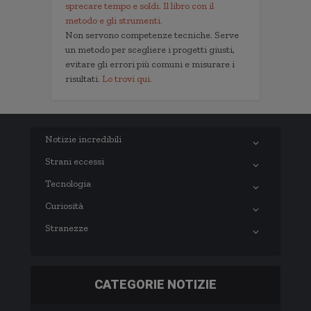
sprecare tempo e soldi. Il libro con il
metodo e gli strumenti.
Non servono competenze tecniche. Serve
un metodo per scegliere i progetti giusti,
evitare gli errori più comuni e misurare i
risultati.
Lo trovi qui.
Notizie incredibili
Strani eccessi
Tecnologia
Curiosità
Stranezze
CATEGORIE NOTIZIE