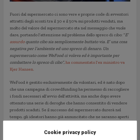
Fuori dal supermercato ci sono vere e proprie code di avventori
attratti dagli sconti tra il 30 e il 50% sui prodotti venduti, ma
molto del valore del supermercato sta nel messaggio che vuole
dare, portando l’attenzione sul problema dello spreco di cibo: “
E’
assurdo
quanto cibo sia semplicemente buttato via. E’ una cosa
negativa per l’ambiente ed uno spreco di denaro. Un
supermercato come WeFood ci voleva ed è importante per
combattere lo spreco di cibo”
,
ha commentato l’ex ministro va
Kjer Hansen.
WeFood è gestito esclusivamente da volontari, ed è nato dopo
che una campagna di crowdfunding ha permesso di raccogliere
i fondi necessari all’avvio dell’attività, ma anche dopo avere
ottenuto una serie di deroghe che hanno consentito di vendere
prodotti scaduti. Se il successo del supermercato durerà nel
tempo, gli ideatori hanno già annuncitato che ne saranno aperti
altri nel paese.
Cookie privacy policy