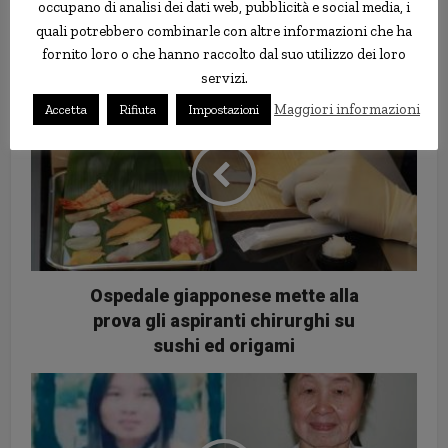
occupano di analisi dei dati web, pubblicità e social media, i
Forex
quali potrebbero combinarle con altre informazioni che ha
fornito loro o che hanno raccolto dal suo utilizzo dei loro
servizi.
Maggiori informazioni
Accetta
Rifiuta
Impostazioni
Ospedale giapponese mette alla
prova gli aspiranti chirurghi su
sushi ed origami