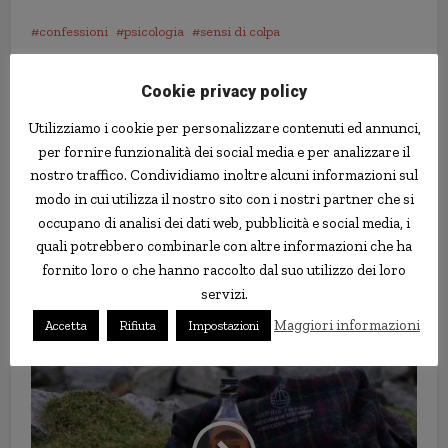
confessioni
psicologia
sensi di colpa
Cookie privacy policy
Utilizziamo i cookie per personalizzare contenuti ed annunci,
per fornire funzionalità dei social media e per analizzare il
nostro traffico. Condividiamo inoltre alcuni informazioni sul
modo in cui utilizza il nostro sito con i nostri partner che si
occupano di analisi dei dati web, pubblicità e social media, i
quali potrebbero combinarle con altre informazioni che ha
fornito loro o che hanno raccolto dal suo utilizzo dei loro
servizi.
“Dausage”, una salsiccia ripiena
Maggiori informazioni
Accetta
Rifiuta
di marmellata
Impostazioni