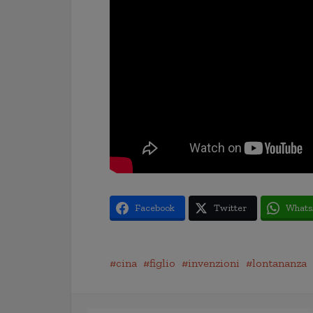
Facebook
Twitter
Whats
cina
figlio
invenzioni
lontananza