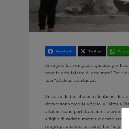
Facebook
Twitter
Whats
Cosa può fare un padre quando per lavoro
moglie e figlioletto di otto mesi? Per ri
una “altalena a distanza”.
Si tratta di due altalene identiche, dota
dove vivono moglie e figlio, e l’altra a 
altalene sono perfettamente sincronizza
e figlio di vedersi mentre giocano assi
(impropriamente, in realtà) Liu “la più 