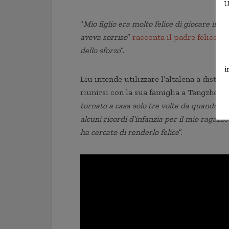
U
“
Mio figlio era molto felice di giocare in 
aveva sorriso
”
racconta il padre felice
. “
C
dello sforzo
”.
i
Liu intende utilizzare l’altalena a dista
riunirsi con la sua famiglia a Tengzhou. 
tornato a casa solo tre volte da quando è na
alcuni ricordi d’infanzia per il mio ragaz
ha cercato di renderlo felice
”.