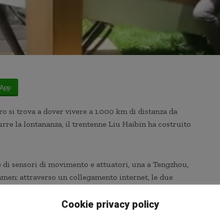
App
 si trova a dover vivere a 1.000 km di distanza da
durre la lontananza, il trentenne Liu Haibin ha costruito
te di sensori di movimento e attuatori, una a Tengzhou,
Xiamen: attraverso un collegamento internet, le due
te, e un monitor HD su ciascun altalena consente a padre
eme, su quella che qualcuno ha soprannominato
Cookie privacy policy
lunga altalena del mondo”.