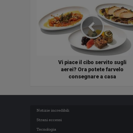
Vi piace il cibo servito sugli
aerei? Ora potete farvelo
consegnare a casa
Notizie incredibili
Strani eccessi
Tecnologia