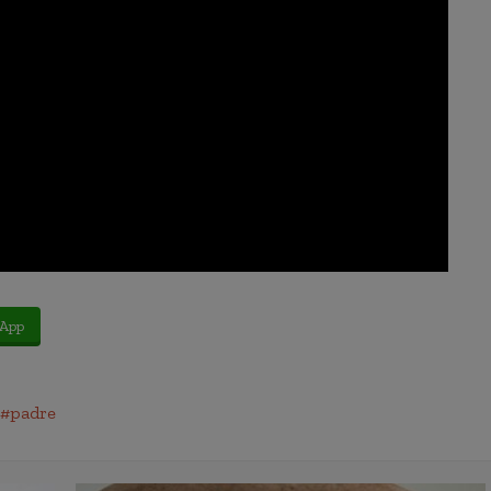
App
padre