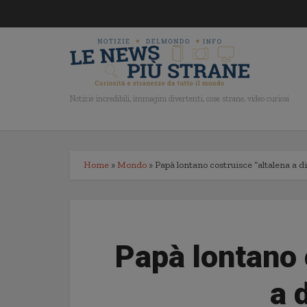
Notizie incredibili, immagini divertenti, cose strane, video curiosi
Home
»
Mondo
»
Papà lontano costruisce “altalena a d
Papà lontano 
a 