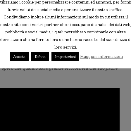
tilizziamo i cookie per personalizzare contenuti ed annunci, per forni
funzionalità dei social media e per analizzare il nostro traffico.
altalena, era passato tanto tempo dall’ultima volta che mi
Condividiamo inoltre alcuni informazioni sul modo in cui utilizza il
redo che questo renderà lo più felice ed è valsa la pena
nostro sito con i nostri partner che si occupano di analisi dei dati web
pubblicità e social media, i quali potrebbero combinarle con altre
nformazioni che ha fornito loro o che hanno raccolto dal suo utilizzo d
nza fino a fine ottobre, quando poi dovrebbe finalmente
loro servizi.
“
Sono sempre impegnato per lavoro”
, ha spiegato, “
e sono
Maggiori informazioni
Accetta
Rifiuta
Impostazioni
to mio figlio otto mesi fa. Voglio cercare di lasciargli bei
zo: spero che quando sarà grande si ricorderà che suo padre