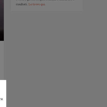
risultati.
Lo trovi qui.
re