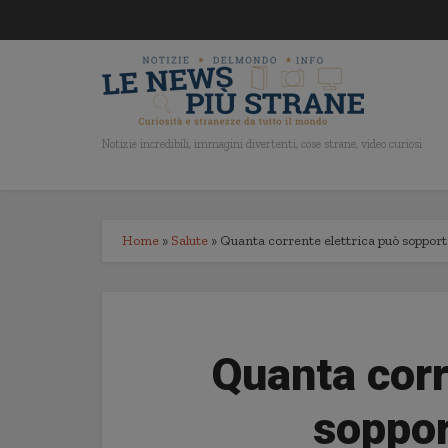
Notizie incredibili, immagini divertenti, cose strane, video curiosi
Home
»
Salute
»
Quanta corrente elettrica può sopport
Quanta corr
soppor