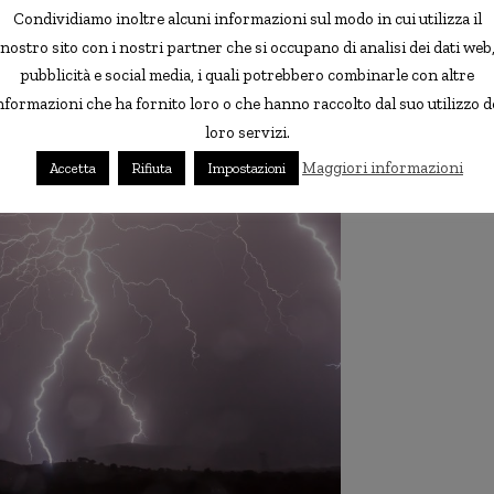
Condividiamo inoltre alcuni informazioni sul modo in cui utilizza il
e nocivo e
causare danni
come effetto collaterale
nostro sito con i nostri partner che si occupano di analisi dei dati web
e verso quanta
corrente elettrica
possa sopportare
pubblicità e social media, i quali potrebbero combinarle con altre
nformazioni che ha fornito loro o che hanno raccolto dal suo utilizzo d
loro servizi.
Maggiori informazioni
Accetta
Rifiuta
Impostazioni