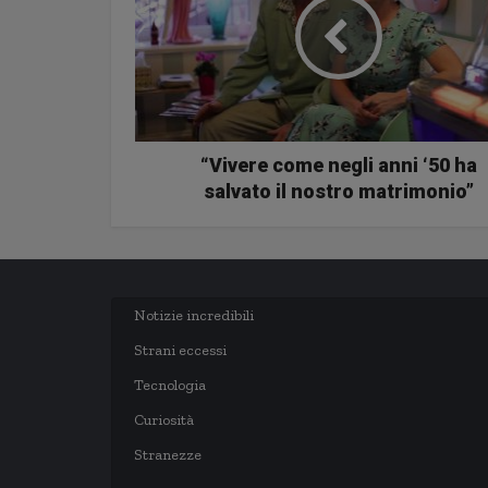
“Vivere come negli anni ‘50 ha
salvato il nostro matrimonio”
Notizie incredibili
Strani eccessi
Tecnologia
Curiosità
Stranezze