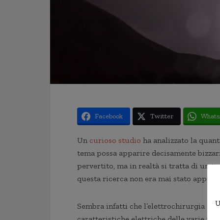
Facebook
Twitter
Whats
Un
curioso
studio
ha analizzato la quant
tema possa apparire decisamente bizzarro
pervertito, ma in realtà si tratta di un 
questa ricerca non era mai stato approf
U
Sembra infatti che l’elettrochirurgia al 
caratteristiche elettriche delle varie par