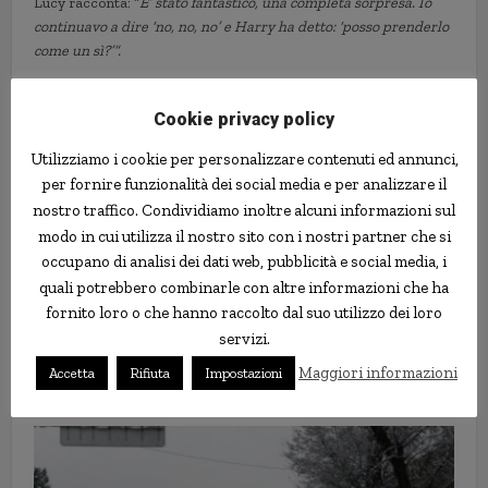
Lucy racconta: “
E’ stato fantastico, una completa sorpresa. Io
continuavo a dire ‘no, no, no’ e Harry ha detto: ‘posso prenderlo
come un sì?’”.
Cookie privacy policy
Utilizziamo i cookie per personalizzare contenuti ed annunci,
per fornire funzionalità dei social media e per analizzare il
nostro traffico. Condividiamo inoltre alcuni informazioni sul
modo in cui utilizza il nostro sito con i nostri partner che si
occupano di analisi dei dati web, pubblicità e social media, i
quali potrebbero combinarle con altre informazioni che ha
fornito loro o che hanno raccolto dal suo utilizzo dei loro
servizi.
Cane con due nasi trova
Maggiori informazioni
Accetta
Rifiuta
Impostazioni
finalmente casa