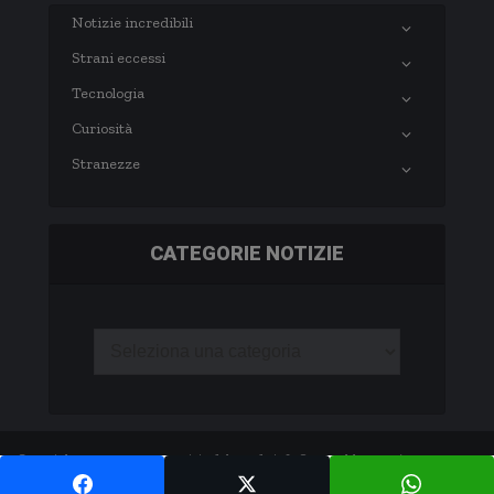
Notizie incredibili
Strani eccessi
Tecnologia
Curiosità
Stranezze
CATEGORIE NOTIZIE
Copyright © 2003-2020 notizie.delmondo.info Questo blog non è una testata
giornalistica né una pubblicazione periodica. -
Privacy Policy