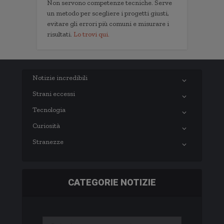
Non servono competenze tecniche. Serve
un metodo per scegliere i progetti giusti,
evitare gli errori più comuni e misurare i
risultati.
Lo trovi qui.
Notizie incredibili
Strani eccessi
Tecnologia
Curiosità
Stranezze
CATEGORIE NOTIZIE