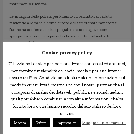
matrimonio rinviato.
Le indagini della polizia però hanno ricostruito l’accaduto
risalendo a McArdle come autore della telefonata minatoria:
l’uomo ha confessato e ha spiegato che non sapeva come
spiegare alla moglie ei parenti che aveva dimenticato di
prenotare il ristorante.
Cookie privacy policy
Secondo
quanto ha dichiarato l’avvocato dell’uomo
, lui e Amy
stanno ancora assieme nonostante l’accaduto.
Utilizziamo i cookie per personalizzare contenuti ed annunci,
per fornire funzionalità dei social media e per analizzare il
nostro traffico. Condividiamo inoltre alcuni informazioni sul
modo in cui utilizza il nostro sito con i nostri partner che si
occupano di analisi dei dati web, pubblicità e social media, i
quali potrebbero combinarle con altre informazioni che ha
fornito loro o che hanno raccolto dal suo utilizzo dei loro
servizi.
Maggiori informazioni
Accetta
Rifiuta
Impostazioni