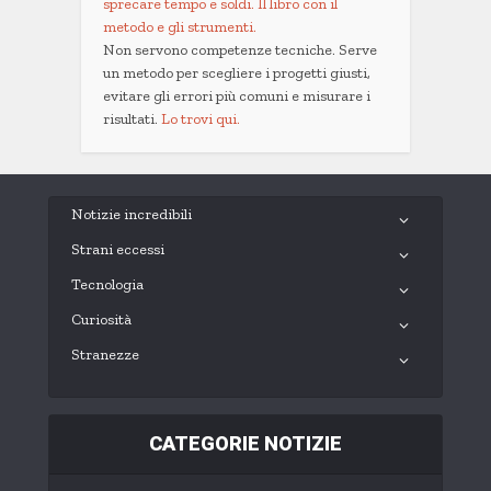
sprecare tempo e soldi. Il libro con il
metodo e gli strumenti.
Non servono competenze tecniche. Serve
un metodo per scegliere i progetti giusti,
evitare gli errori più comuni e misurare i
risultati.
Lo trovi qui.
Notizie incredibili
Strani eccessi
Tecnologia
Curiosità
Stranezze
CATEGORIE NOTIZIE