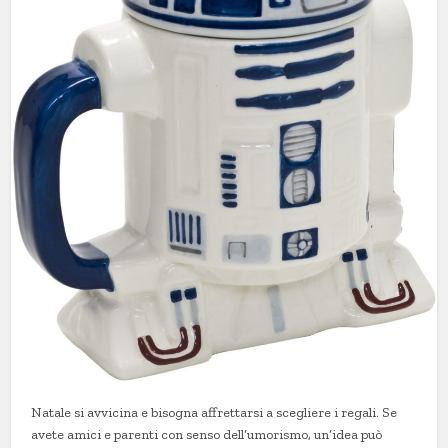
Natale si avvicina e bisogna affrettarsi a scegliere i regali. Se
avete amici e parenti con senso dell’umorismo, un’idea può