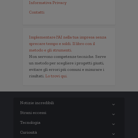
Informativa Privacy
Contatti
Implementare l'AI nella tua impresa senza
sprecare tempo e soldi. Il libro con il
metodo e gli strumenti.
Non servono competenze tecniche. Serve
un metodo per scegliere i progetti giusti,
evitare gli errori più comuni e misurare i
risultati.
Lo trovi qui.
Notizie incredibili
Strani eccessi
Tecnologia
Curiosità