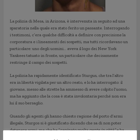
La polizia di Mesa, in Arizona, è intervenuta in seguito ad una
sparatoria nella quale era stato ferito un passante. Interrogando
i testimoni, c’era qualche difficoltà a definire con precisione la
corporatura e i lineamenti dei sospetti, ma tutti ricordavano un
particolare: uno degli uomini… aveva il logo dei New York
Yankees tatuato in fronte, un particolare che decisamente
restringe il campo dei sospetti.
La polizia ha rapidamente identificato Sturgus, che tra l’altro
era in libertà vigilata per un altro reato, e lo ha interrogato: il
giovane, messo alle strette ha ammesso di avere colpito l’uomo,
ma ha aggiunto che la cosa è stata involontaria perché non era
lui il suo bersaglio.
Quando gli agenti gli hanno chiesto ragione del porto d’armi
illegale, Sturgos si è giustificato dicendo che sa di non poter
detenere armi, ma che ha “
rapinato molta gente in città”
e ha
paura che alcuni vogliano vendicarsi uccidendolo.