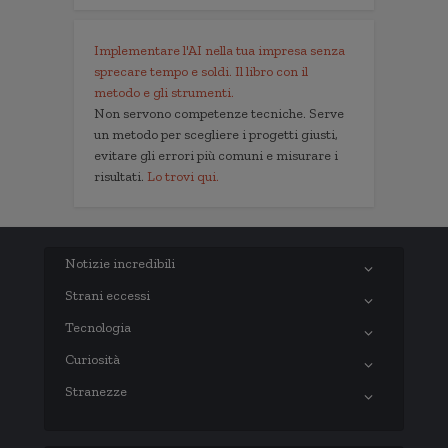
Implementare l'AI nella tua impresa senza
sprecare tempo e soldi. Il libro con il
metodo e gli strumenti.
Non servono competenze tecniche. Serve
un metodo per scegliere i progetti giusti,
evitare gli errori più comuni e misurare i
risultati.
Lo trovi qui.
Notizie incredibili
Strani eccessi
Tecnologia
Curiosità
Stranezze