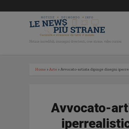
Notizie incredibili, immagini divertenti, cose strane, video curiosi
Home
»
Arte
»
Avvocato-artista dipinge disegni iperrea
Avvocato-arti
iperrealist