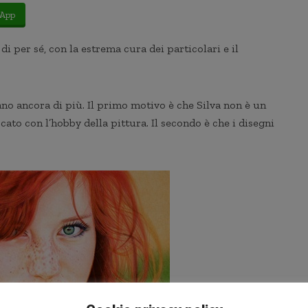
App
 di per sé, con la estrema cura dei particolari e il
no ancora di più. Il primo motivo è che Silva non è un
cato con l’hobby della pittura. Il secondo è che i disegni