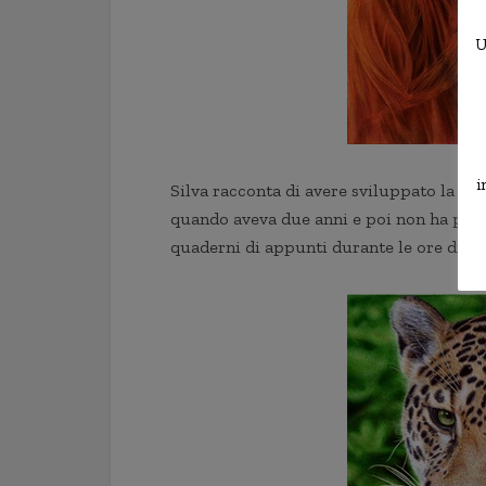
U
i
Silva racconta di avere sviluppato la sua
quando aveva due anni e poi non ha più sm
quaderni di appunti durante le ore di sc