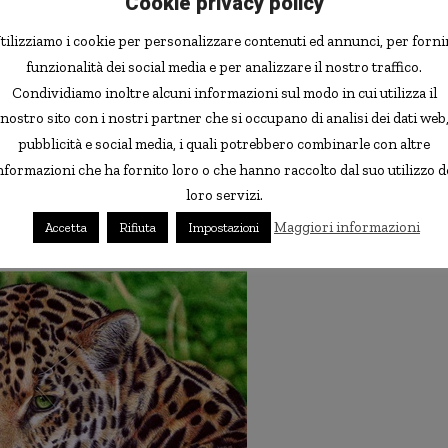
Cookie privacy policy
tilizziamo i cookie per personalizzare contenuti ed annunci, per forni
funzionalità dei social media e per analizzare il nostro traffico.
Condividiamo inoltre alcuni informazioni sul modo in cui utilizza il
nostro sito con i nostri partner che si occupano di analisi dei dati web
pubblicità e social media, i quali potrebbero combinarle con altre
nformazioni che ha fornito loro o che hanno raccolto dal suo utilizzo d
 tecnica nel corso dei molti anni (ha iniziato a disegnare
loro servizi.
esso), e di avere realizzato molti disegni sul retro dei
uola.
Maggiori informazioni
Accetta
Rifiuta
Impostazioni