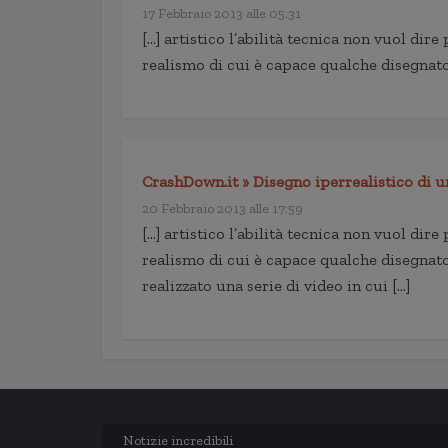
17 Febbraio 2013 alle 05:31
[…] artistico l’abilità tecnica non vuol dire 
realismo di cui è capace qualche disegnat
CrashDown.it » Disegno iperrealistico di un
20 Febbraio 2013 alle 17:59
[…] artistico l’abilità tecnica non vuol dire 
realismo di cui è capace qualche disegnato
realizzato una serie di video in cui […]
Notizie incredibili