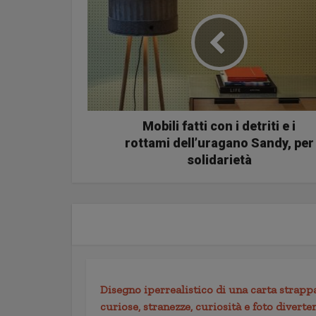
Mobili fatti con i detriti e i
rottami dell’uragano Sandy, per
solidarietà
Disegno iperrealistico di una carta strappa
curiose, stranezze, curiosità e foto diverte