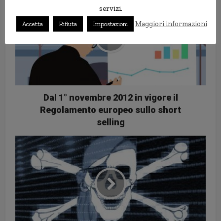
servizi.
Maggiori informazioni
Accetta
Rifiuta
Impostazioni
Dal 1° novembre 2012 in vigore il
Regolamento europeo sullo short
selling