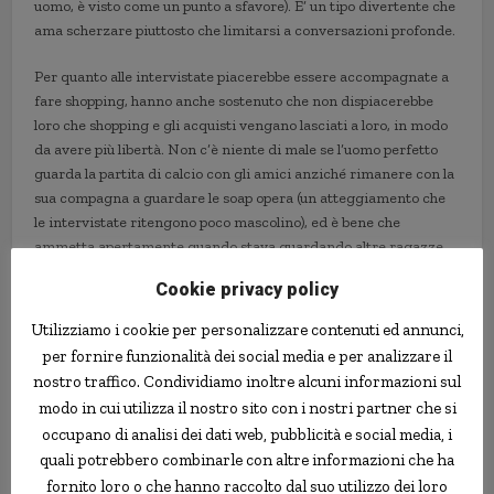
uomo, è visto come un punto a sfavore). E’ un tipo divertente che
ama scherzare piuttosto che limitarsi a conversazioni profonde.
Per quanto alle intervistate piacerebbe essere accompagnate a
fare shopping, hanno anche sostenuto che non dispiacerebbe
loro che shopping e gli acquisti vengano lasciati a loro, in modo
da avere più libertà. Non c’è niente di male se l’uomo perfetto
guarda la partita di calcio con gli amici anziché rimanere con la
sua compagna a guardare le soap opera (un atteggiamento che
le intervistate ritengono poco mascolino), ed è bene che
ammetta apertamente quando stava guardando altre ragazze
piuttosto che cerchi di nasconderlo. Per ultimo, l’uomo ideale
Cookie privacy policy
deve telefonare alla madre due volte a settimane (non troppe da
essere considerato “mammone”, ma neanche troppo poche da
Utilizziamo i cookie per personalizzare contenuti ed annunci,
essere considerato poco attento alla famiglia).
per fornire funzionalità dei social media e per analizzare il
nostro traffico. Condividiamo inoltre alcuni informazioni sul
Daily Mail
modo in cui utilizza il nostro sito con i nostri partner che si
occupano di analisi dei dati web, pubblicità e social media, i
quali potrebbero combinarle con altre informazioni che ha
fornito loro o che hanno raccolto dal suo utilizzo dei loro