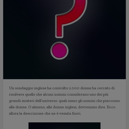
Un sondaggio inglese ha coinvolto 2.000 donne ha cercato di
risolvere quello che alcuni uomini considerano uno dei più
grandi misteri dell’universo: quali siano gli uomini che piacciono
alle donne. O almeno, alle donne inglesi, dovremmo dire. Ecco
allora la descrizione che ne è venuta fuori.