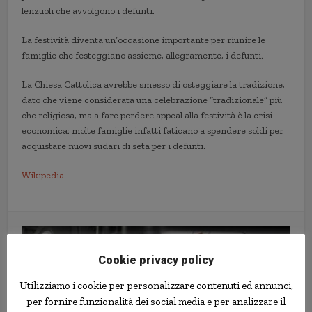
lenzuoli che avvolgono i defunti.
La festività diventa un’occasione importante per riunire le
famiglie che festeggiano assieme, allegramente, i defunti.
La Chiesa Cattolica avrebbe smesso di osteggiare la tradizione,
dato che viene considerata una celebrazione “tradizionale” più
che religiosa, ma a fare perdere appeal alla festività è la crisi
economica: molte famiglie infatti faticano a spendere soldi per
acquistare nuovi sudari di seta per i defunti.
Wikipedia
Cookie privacy policy
Utilizziamo i cookie per personalizzare contenuti ed annunci,
per fornire funzionalità dei social media e per analizzare il