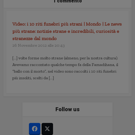
1 commento
Video: i 10 riti funebri più strani | Mondo | Le news
più strane: notizie strane e incredibili, curiosità e
stranezze dal mondo
26 Novembre 2012 alle 20:43
[…] volte forme molto strane (almeno, per la nostra cultura).
Avevamo raccontato qualche tempo fa della Famadihana, il
“ballo con il morto”, nel video sono raccolti i 10 riti funebri
più insoliti, scelti da […]
Follow us