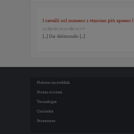
I cavalli col numero 1 vincono più spesso
13 Aprile 2012 alle 11:07
[…] Da: delmondo […]
Notizie incredibili
Strani eccessi
Tecnologia
Curiosità
Stranezze