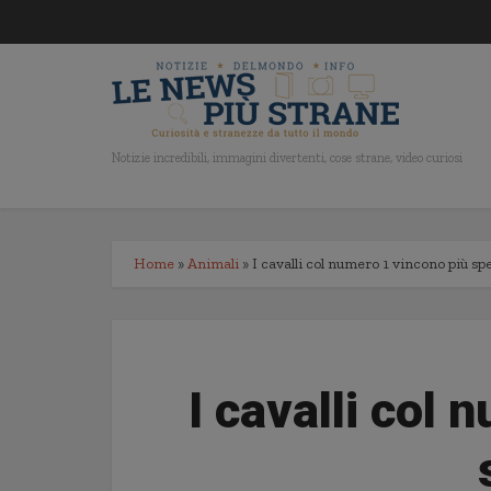
Notizie incredibili, immagini divertenti, cose strane, video curiosi
Home
»
Animali
»
I cavalli col numero 1 vincono più sp
I cavalli col 