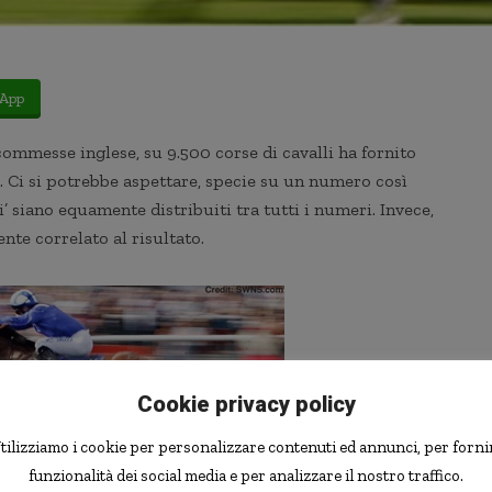
App
ommesse inglese, su 9.500 corse di cavalli ha fornito
i. Ci si potrebbe aspettare, specie su un numero così
ti’ siano equamente distribuiti tra tutti i numeri. Invece,
te correlato al risultato.
Cookie privacy policy
tilizziamo i cookie per personalizzare contenuti ed annunci, per forni
funzionalità dei social media e per analizzare il nostro traffico.