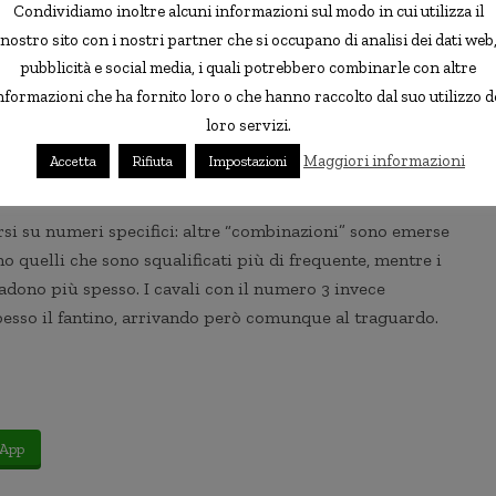
Condividiamo inoltre alcuni informazioni sul modo in cui utilizza il
nostro sito con i nostri partner che si occupano di analisi dei dati web
il numero 1 sono quelli a
vincere più spesso
,
così come
pubblicità e social media, i quali potrebbero combinarle con altre
 numeri 1, 2 e 3 hanno totalizzato il 40% delle vittorie
nformazioni che ha fornito loro o che hanno raccolto dal suo utilizzo d
to, dato che “nella maggior parte delle corse i cavalli
loro servizi.
indi quelli con il numero 1 sono quelli che hanno un nome
Maggiori informazioni
Accetta
Rifiuta
Impostazioni
rsi su numeri specifici: altre “combinazioni” sono emerse
no quelli che sono squalificati più di frequente, mentre i
cadono più spesso. I cavali con il numero 3 invece
pesso il fantino, arrivando però comunque al traguardo.
App