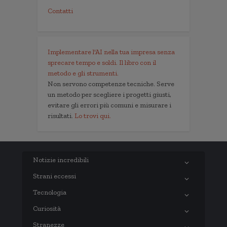
Contatti
Implementare l'AI nella tua impresa senza
sprecare tempo e soldi. Il libro con il
metodo e gli strumenti.
Non servono competenze tecniche. Serve
un metodo per scegliere i progetti giusti,
evitare gli errori più comuni e misurare i
risultati.
Lo trovi qui.
Notizie incredibili
Strani eccessi
Tecnologia
Curiosità
Stranezze