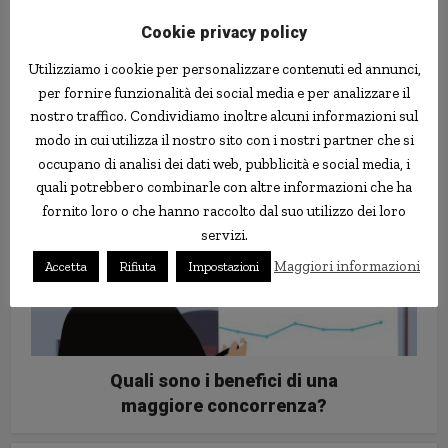
Cookie privacy policy
Utilizziamo i cookie per personalizzare contenuti ed annunci,
per fornire funzionalità dei social media e per analizzare il
Si diffondono i cimiteri “anti-
nostro traffico. Condividiamo inoltre alcuni informazioni sul
zombie”
modo in cui utilizza il nostro sito con i nostri partner che si
occupano di analisi dei dati web, pubblicità e social media, i
quali potrebbero combinarle con altre informazioni che ha
fornito loro o che hanno raccolto dal suo utilizzo dei loro
servizi.
Maggiori informazioni
Accetta
Rifiuta
Impostazioni
Quali sono i benefici di una
maggiore concorrenza?