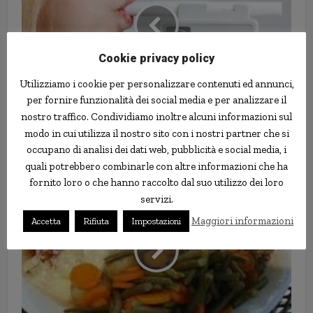
Cookie privacy policy
Utilizziamo i cookie per personalizzare contenuti ed annunci,
per fornire funzionalità dei social media e per analizzare il
Arrestata per guida in stato di
nostro traffico. Condividiamo inoltre alcuni informazioni sul
ebbrezza… mentre andava al
modo in cui utilizza il nostro sito con i nostri partner che si
processo per guida in stato di
occupano di analisi dei dati web, pubblicità e social media, i
ebbrezza
quali potrebbero combinarle con altre informazioni che ha
fornito loro o che hanno raccolto dal suo utilizzo dei loro
servizi.
Maggiori informazioni
Accetta
Rifiuta
Impostazioni