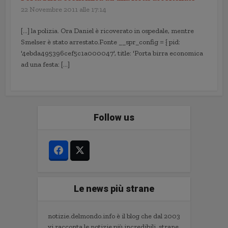
22 Novembre 2011 alle 17:14
[…] la polizia. Ora Daniel è ricoverato in ospedale, mentre
Smelser è stato arrestato.Fonte __spr_config = { pid:
'4ebda495396cef5c1a000047', title: 'Porta birra economica
ad una festa: […]
Follow us
Le news più strane
notizie.delmondo.info è il blog che dal 2003
vi racconta le notizie più incredibili, strane,