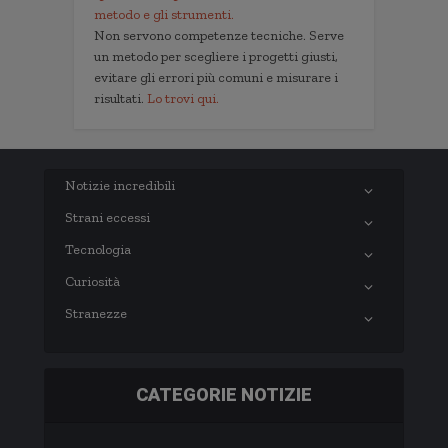
metodo e gli strumenti.
Non servono competenze tecniche. Serve
un metodo per scegliere i progetti giusti,
evitare gli errori più comuni e misurare i
risultati.
Lo trovi qui.
Notizie incredibili
Strani eccessi
Tecnologia
Curiosità
Stranezze
CATEGORIE NOTIZIE