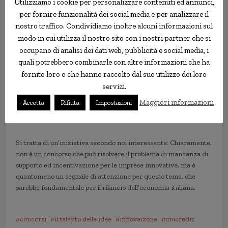
Utilizziamo i cookie per personalizzare contenuti ed annunci,
sicuramente bisogno. UniCredit è da
per fornire funzionalità dei social media e per analizzare il
sempre attenta a promuovere e valorizzare
nostro traffico. Condividiamo inoltre alcuni informazioni sul
talenti e ha messo in campo diverse
modo in cui utilizza il nostro sito con i nostri partner che si
iniziative e offerte specifiche – ha aggiunto
occupano di analisi dei dati web, pubblicità e social media, i
-. Il bando presentato oggi è una chiamata a
quali potrebbero combinarle con altre informazioni che ha
fornito loro o che hanno raccolto dal suo utilizzo dei loro
tutti quei giovani che vogliono investire nel
servizi.
loro futuro e nelle loro idee e che facendolo,
contribuiranno alla crescita dell’intero
Maggiori informazioni
Accetta
Rifiuta
Impostazioni
Sistema Paese”.
Si tratta di un’iniziativa secondo noi interessante: Chiaramente,
non è un concorso che può risolvere il problema di mancanza di
supporto ed incentivazione per le imprese innovative, ma è
quantomeno un segnale di attenzione per questo tema, che
sarebbe fondamentale per il rilancio dell’economia italiana.
concorsi
il talento delle idee
innovaizone
unicredit