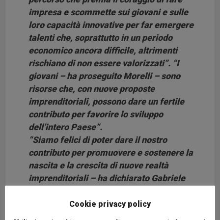
impresa e scommette sui giovani e sulle
loro capacità innovative per far emergere
talenti che, soprattutto in un periodo
economico ancora difficile, altrimenti
rischiano di non essere valorizzati”. “I
giovani – ha proseguito Morelli – sono
risorse che, con nuove proposte
imprenditoriali, possono dare un fertile
contributo per favorire lo sviluppo
dell’intero Paese”.
“Siamo felici di poter dare il nostro
contributo per promuovere e sostenere la
nascita e la crescita di nuove realtà
imprenditoriali – ha dichiarato
Gabriele
Piccini, Country Chairman di UniCredit in
Italia
– e per stimolare ricerca, sviluppo e
Cookie privacy policy
innovazione di cui il nostro Paese ha