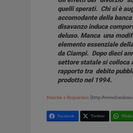
quelli sperati. Chi si è 
accomodante della banca c
disavanzo induca comporta
deluso. Manca una modific
elemento essenziale dell
da Ciampi. Dopo dieci ann
settore statale si colloca a
rapporto tra debito pubbli
prodotto nel 1994.
Banche e Risparmio
[http://www.banknoi
Facebook
Twitter
Whats