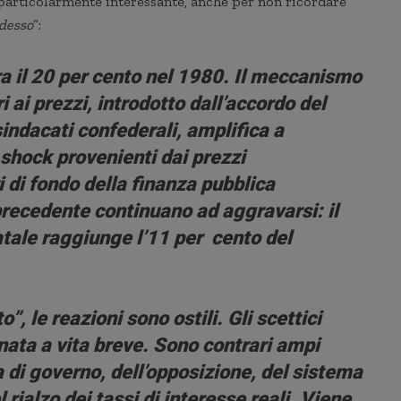
 particolarmente interessante, anche per non ricordare
desso
”:
era il 20 per cento nel 1980. Il meccanismo
i ai prezzi, introdotto dall’accordo del
indacati confederali, amplifica a
 shock provenienti dai prezzi
ri di fondo della finanza pubblica
recedente continuano ad aggravarsi: il
atale raggiunge l’11 per cento del
”, le reazioni sono ostili. Gli scettici
nata a vita breve. Sono contrari ampi
 di governo, dell’opposizione, del sistema
l rialzo dei tassi di interesse reali. Viene