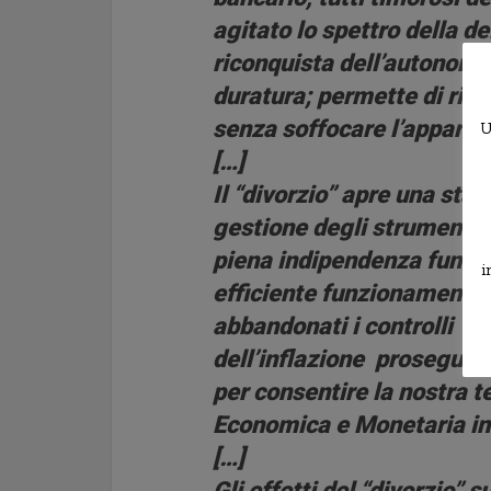
agitato lo spettro della d
riconquista dell’autonomia
duratura; permette di ripo
senza soffocare l’apparato
U
[…]
Il “divorzio” apre una sta
gestione degli strumenti d
piena indipendenza funzio
i
efficiente funzionamento d
abbandonati i controlli am
dell’inflazione prosegue 
per consentire la nostra 
Economica e Monetaria in
[…]
Gli effetti del “divorzio” s