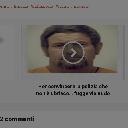
omia
finanza
inflazione
Italia
moneta
Per convincere la polizia che
non è ubriaco… fugge via nudo
2 commenti