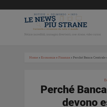
Notizie incredibili, immagini divertenti, cose strane, video curiosi
Home
»
Economia e Finanza
»
Perché Banca Centrale 
E
Perché Banca
devono e