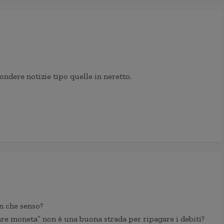
fondere notizie tipo quelle in neretto.
n che senso?
re moneta” non è una buona strada per ripagare i debiti?