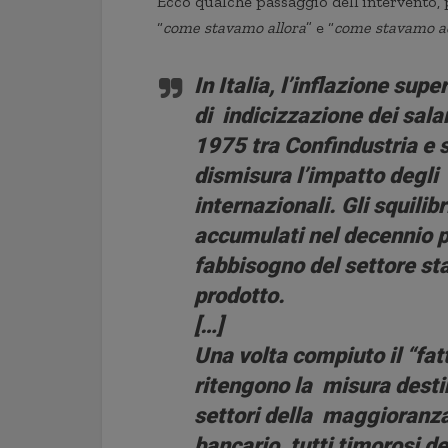
Ecco qualche passaggio dell’intervento,
“
come stavamo allora
” e “
come stavamo a
In Italia, l’inflazione sup
di indicizzazione dei salar
1975 tra Confindustria e s
dismisura l’impatto degli
internazionali. Gli squilib
accumulati nel decennio p
fabbisogno del settore st
prodotto.
[…]
Una volta compiuto il “fatto
ritengono la misura desti
settori della maggioranza
bancario, tutti timorosi de