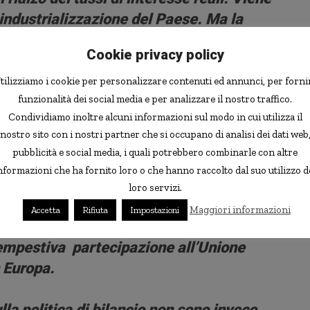
eindustrializzazione del Paese. Ma la
 da parte della banca centrale si rivela
Cookie privacy policy
rtare la crescita dei prezzi sotto controllo
 industriale […]
tilizziamo i cookie per personalizzare contenuti ed annunci, per forni
funzionalità dei social media e per analizzare il nostro traffico.
Condividiamo inoltre alcuni informazioni sul modo in cui utilizza il
gione di grandi cambiamenti nella
nostro sito con i nostri partner che si occupano di analisi dei dati web
i politica monetaria, in direzione di una
pubblicità e social media, i quali potrebbero combinarle con altre
nale della banca centrale e di un più
nformazioni che ha fornito loro o che hanno raccolto dal suo utilizzo d
ei mercati finanziari; vengono tra l’altro
loro servizi.
ministrativi sul credito. La riduzione
Maggiori informazioni
Accetta
Rifiuta
Impostazioni
negli anni Novanta, passaggio essenziale
tempestiva partecipazione all’Unione
 Europa.
ulla politica di bilancio non sono invece