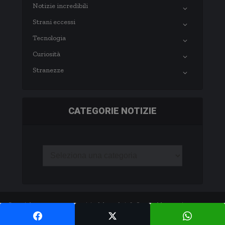
Notizie incredibili
Strani eccessi
Tecnologia
Curiosità
Stranezze
CATEGORIE NOTIZIE
Copyright © 2003-2020 notizie.delmondo.info Questo blog non è una testata
giornalistica né una pubblicazione periodica. -
Privacy Policy