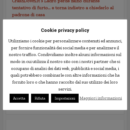
CrashDown.it » Ladro perde zaino durante
tentativo di furto… e torna indietro a chiederlo al
padrone di casa
20 Gennaio 2011 alle 12:02
Cookie privacy policy
[…] Fonte: notizie.delmondo.info […]
Utilizziamo i cookie per personalizzare contenuti ed annunci,
per fornire funzionalità dei social media e per analizzare il
nostro traffico. Condividiamo inoltre alcuni informazioni sul
modo in cui utilizza il nostro sito con i nostri partner che si
Ladro-pollicino lascia una scia di carta dal luogo
occupano di analisi dei dati web, pubblicità e social media, i
del furto a casa sua
quali potrebbero combinarle con altre informazioni che ha
20 Marzo 2012 alle 08:37
fornito loro o che hanno raccolto dal suo utilizzo dei loro
servizi.
[…] Ladro perde zaino durante tentativo di furto… e torna
Maggiori informazioni
Accetta
Rifiuta
Impostazioni
indietro a chiederlo al padrone di casa […]